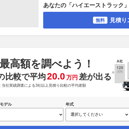
あなたの「ハイエーストラック
見積り
無料
最高額を調べよう！
※
20.0
の比較で平均
差が出る
万円
現在 当社実績調査による3社以上見積り比較の平均差額
モデル
年式