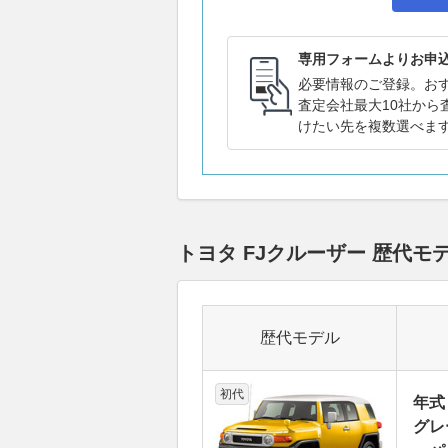
専用フォームよりお申
必要情報のご登録。お
査定会社最大10社から
けたい先を複数選べま
トヨタ FJクルーザー 歴代
歴代モデル
初代
年式
グレ