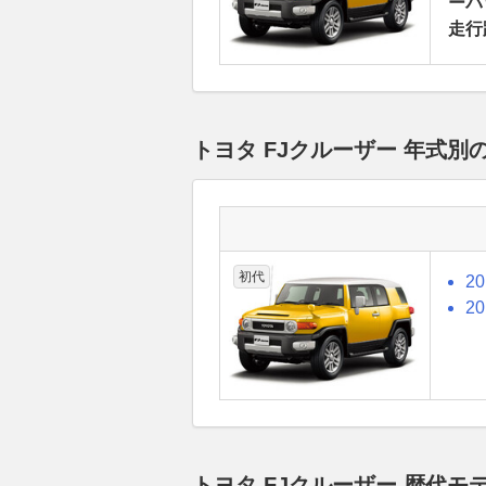
ーパッ
走行
トヨタ FJクルーザー 年式
初代
2
2
トヨタ FJクルーザー 歴代