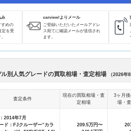
込み
carview!よりメール
すすめの
ご登録いただいたメールアドレ
査定を受
ス宛てに確認メールが送信され
す。
ます。
モデル別人気グレードの買取相場・査定相場
（
2026年
現在の買取相場・査
3ヶ月
査定条件
定相場
場・
：2014年7月
ード：FJクルーザー“カラ
209.5万円〜
20