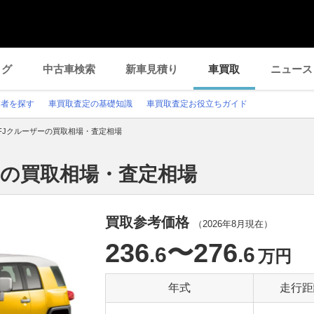
ログ
中古車検索
新車見積り
車買取
ニュース
業者を探す
車買取査定の基礎知識
車買取査定お役立ちガイド
FJクルーザーの買取相場・査定相場
ーの買取相場・査定相場
買取参考価格
（
2026年8月
現在）
236
〜276
.6
.6
万円
年式
走行距