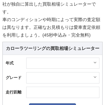
ライバーが感じる動きを解析し、サスペンション
社が独自に算出した買取相場シミュレーターで
を最適化。いつまでも乗っていたくなるような乗
す。
り味を目指したという。 国内トヨタブランドとし
車のコンディションや時期によって実際の査定額
ては初めてディスプレイオーディオ（DA）を全車
は異なります。正確なお見積もりは愛車査定依頼
に標準装備とし、スマートフォンとの連携で地図
アプリや音楽などをディスプレイで操作・利用が
を利用しましょう。(45秒申込み・完全無料)
可能。従来どおりの車載用ナビも設定され、エン
トリーナビキットまたはT-Connectナビキットの2
カローラツーリングの買取相場シミュレーター
種類が選択可能である。 安全装備については自転
車や夜間の歩行者検知が可能な最新の予防安全パ
年式
ッケージ「トヨタセーフティセンス」を標準装
備。駐車場などにおける低速時に壁や車両を検知
グレード
し、衝突被害の軽減に寄与する「インテリジェン
トクリアランスソナー」と「パーキングサポート
走行距離
ブレーキ（静止物）」をグレードに応じて設定す
るなど、安全機能の充実化が図られている。 ※車