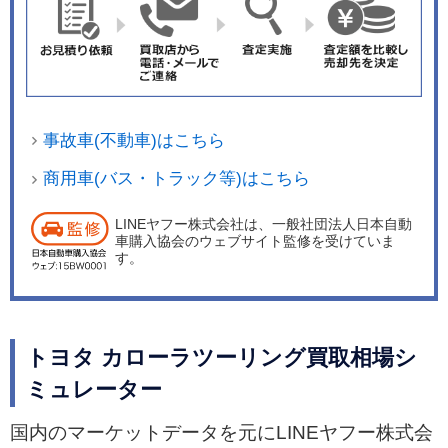
ば奥行きのあるフラットなスペースが得られ、下
段にセットすれば背の高い荷物に対応する。デッ
キボード裏面はタフユースに対応する樹脂製とし
た。内装色はW&#215;Bにブラックとホワイトの2
色、S、G-Xはシックなブラックを設定している。
事故車(不動車)はこちら
パワーユニットは最高出力103kW（140ps）/620
0rpm、最大トルク170Nm/3900rpmを発生する1.8
商用車(バス・トラック等)はこちら
リッター直4ガソリンがメインとなる。W&#215;B
LINEヤフー株式会社は、一般社団法人日本自動
の6速MTには最高出力85kW（116ps）/5200～56
車購入協会のウェブサイト監修を受けていま
00rpm、最大トルク185Nm/1500～4000rpmを発
す。
生する1.2リッター直4ターボを搭載。ガソリン車
はFFのみの設定となり、WLTCモード燃費は1.8リ
ッター車が14.6㎞/L、1.2リッターターボ車が15.8
トヨタ カローラツーリング買取相場シ
㎞/Lを実現している。 足まわりはTNGAプラット
ミュレーター
フォームを採用することに加え、運転中の目線の
動き、旋回時の姿勢、ライントレース性など、ド
国内のマーケットデータを元にLINEヤフー株式会