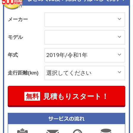
ア開口時の開け幅も同等としており、取り回し性
に配慮した。 エクステリアはTNGAプラットフォ
ームの採用により、低重心なシルエットを特徴と
メーカー
している。大型台形のロアグリルフレームとメッ
シュグリル、LEDヘッドランプを採用したフロン
モデル
トデザイン、前後のホイールフレアが張り出した
サイドビュー、水平基調のリヤコンビランプを採
年式
用。また、樹脂バックドアを採用することで立体
感のある造形を実現した。 インテリアはインスト
走行距離(km)
ルメントパネルを薄型、ワイド化することで開放
感を演出。パネル面の合わせや形状、質感にこだ
わり、Aピラーの細形化により視認性を向上させ
見積もりスタート！
無料
ている。最上級グレードとなるW&#215;Bにはス
ポーティシートを装着。リヤシートは6：4分割機
構とし、ラゲッジルームにはリバーシブルデッキ
ボードを設定した。上段にセットして後席を倒せ