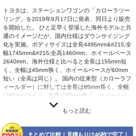
トヨタは、ステーションワゴンの「カローラツー
リング」を2019年9月17日に発表、同日より販売
を開始した。 ひと足早く登場した海外モデルと共
通のイメージだが、国内仕様はダウンサイジング
化を実施。ボディサイズは全長4495mm&#215;全
幅1745mm&#215;全高1460mm、ホイールベース
2640mm。海外仕様と比べると全長は155mm短
く、全幅は45mm狭く、ホイールベースが60mm
短い（全高は同じ）。 国内の従来型（カローラフ
ィールダー）に対しては全長は85mm長く、全幅
は50mmワイド、全高は50mm低く、ホイールベ
ースが40mm長い。新型は3ナンバー化されている
もっと読む
が、ドアミラー格納時の車幅を従来型と同等レベ
ルとし、最小回転半径も15インチタイヤ装着車は
5.0ｍ（16、17インチタイヤ装着車は5.3ｍ）、ド
まとめて比較！見積もりは45秒で完了！