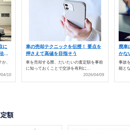
取に
車の売却テクニックを伝授！ 要点を
廃車
法も
押さえて高値を目指そう
かな
すか、
車を売却する際、だいたいの査定額を事前
事故
に知っておくことで交渉を有利に…
能と
/04/10
2026/04/09
査定額