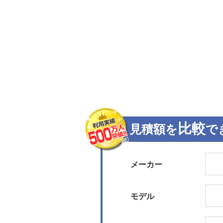
比較
見積額を
で
メーカー
モデル