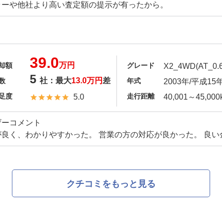
ラーや他社より高い査定額の提示が有ったから。
39.0
万円
却額
グレード
X2_4WD(AT_0.6
5
社：最大
13.0万円
差
数
年式
2003年/平成15
足度
走行距離
5.0
40,001～45,000
ザーコメント
が良く、わかりやすかった。 営業の方の対応が良かった。 良
クチコミをもっと見る