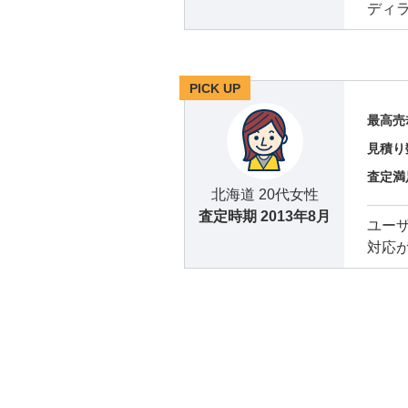
ディ
PICK UP
最高売
見積り
査定満
北海道 20代女性
査定時期
2013年8月
ユー
対応