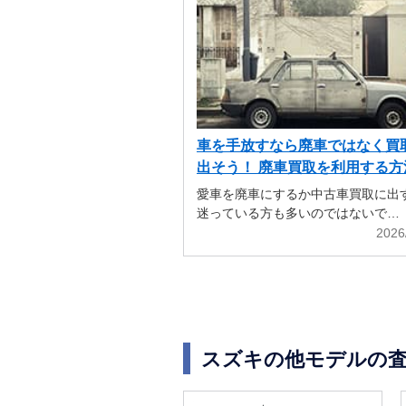
車を手放すなら廃車ではなく買
出そう！ 廃車買取を利用する方
解説
愛車を廃車にするか中古車買取に出
迷っている方も多いのではないで…
2026
スズキの他モデルの