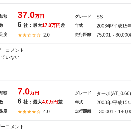
37.0
万円
却額
グレード
SS
6
社：最大
17.0万円
差
数
年式
2003年/平成15
足度
走行距離
2.0
75,001～80,000
ザーコメント
していない
7.0
万円
却額
グレード
ターボ(AT_0.66)
6
社：最大
4.0万円
差
数
年式
2003年/平成15
足度
走行距離
4.0
130,001～140,0
ザーコメント