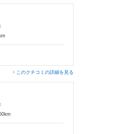
年
km
このクチコミの詳細を見る
年
00km