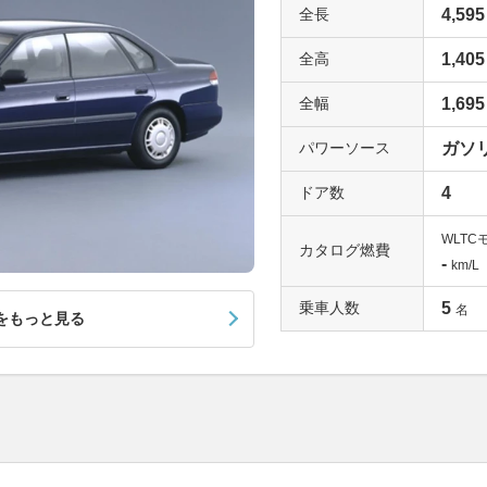
グレードに与えられた名ですが、1999年に登場した4代
全長
4,595
ンを搭載したベーシックグレードにRSの名が与えられ
速MTにはビスカスLSD付きのセンターデフ式4WDが
全高
1,405
トルクスプリットの電子制御4WDが採用されていま
全幅
1,695
は豊富ではありませんが、フルオートエアコンやデュ
ングに本革シフトノブなどが標準装備されています。
パワーソース
ガソ
グレードと評価されていますので、ぜひ一括査定を試
ドア数
4
大排気量NAエンジンが生むゆとり「250T」
WLTC
レガシィの人気を決定づけた2代目において、2.5Lの
カタログ燃費
-
km/L
レードが250Tです。他のグレードはすべて2Lであ
を実現したグレードだと言えるでしょう。パワーは175p
乗車人数
5
名
をもっと見る
となっては驚くほどの数字ではありませんが、車両重量
ちの良い走りが楽しめます。エアスクープのないボン
ールなど、主張しすぎないルックスも大人のユーザー
括査定を申し込んでみましょう。