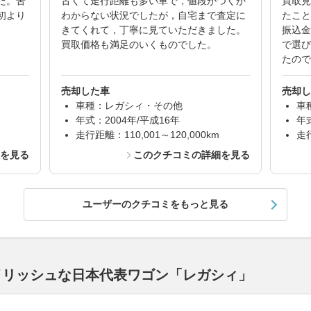
た。苦
古くて走行距離も多い車で，値段がつくか
買取見
初より
わからない状況でしたが，自宅まで査定に
たこと
きてくれて，丁寧に見ていただきました。
振込金
買取価格も満足のいくものでした。
で選び
たので
売却した車
売却し
車種：レガシィ・その他
車
年式：2004年/平成16年
年
走行距離：110,001～120,000km
走行
細を見る
このクチコミの詳細を見る
ユーザーのクチコミをもっと見る
イリッシュな日本代表ワゴン「レガシィ」