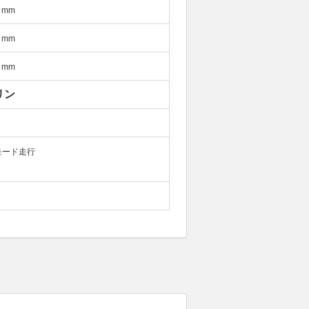
目では、155psの2LNAエンジ
mm
ました。駆動は4WDですが、5
、そして4速ATにはアクティブ
mm
す。最新のクルマと比べると装備
mm
アルエアバッグ、本革ステアリ
レガシィ本来の魅力が味わえる
リン
してみてください。
モード走行
水平対向4気筒NAを搭載したグ
り、大排気量NAのゆとりある走り
s、トルクは23.5kgmで、今
は1400kgしかないので、気持
ネットや15インチのアルミホイ
には好まれるでしょう。ぜひ一