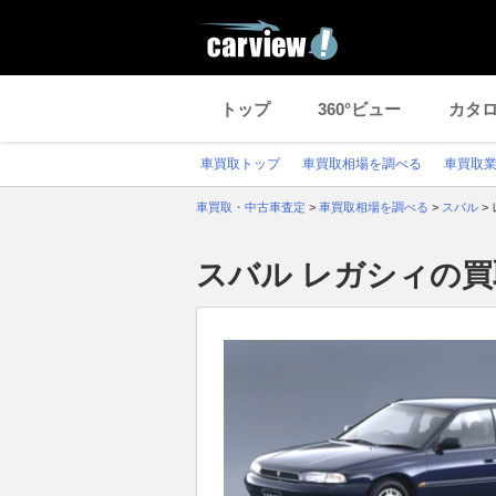
トップ
360°ビュー
カタ
車買取トップ
車買取相場を調べる
車買取
車買取・中古車査定
>
車買取相場を調べる
>
スバル
>
スバル レガシィの