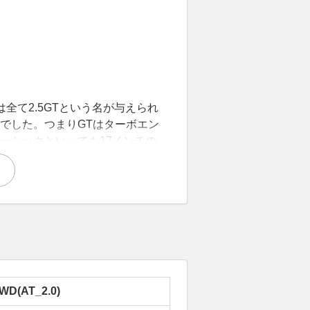
全て2.5GTという名が与えられ
でした。つまりGTはターボエン
ーシックといっても17インチの
ホイール、ラゲッジルームから
ど、必要な装備は備えていま
Eや横滑り防止のVDCも備わって
ルクで走りを楽しむのにも十分です。
ひ一括査定を申し込んでみてく
WD(AT_2.0)
Lターボエンジンを搭載した最強