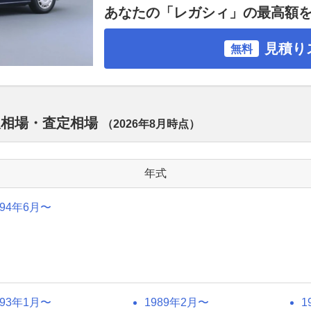
あなたの「レガシィ」の最高額
見積り
無料
取相場・査定相場
（
2026年8月
時点）
年式
994年6月〜
993年1月〜
1989年2月〜
1