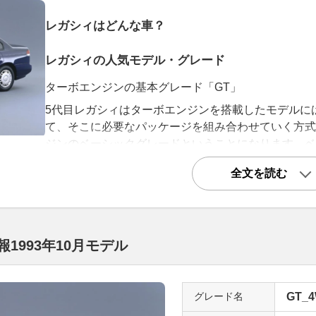
レガシィはどんな車？
レガシィの人気モデル・グレード
ターボエンジンの基本グレード「GT」
5代目レガシィはターボエンジンを搭載したモデルには
て、そこに必要なパッケージを組み合わせていく方式
ジンのベーシックグレードということになります。ベ
タイヤ&ホイールやパドルシフト、本革ステアリング
全文を読む
リヤシートを倒せるリモコンフォールディング機能な
す。またドライブモードを切り替えられるSI-DRIV
おり、285ps/350Nmというゆとりのパワーとト
質実剛健なグレードとして評価されていますので、ぜ
1993年10月モデル
ださい。
2LNAと4WDによる素直な走り「RS」
グレード名
GT_4
RSはそもそも1989年に登場した初代レガシィで、2