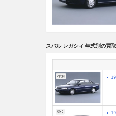
スバル レガシィ 年式別の買
2代目
1
初代
1