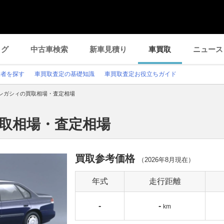
ログ
中古車検索
新車見積り
車買取
ニュース
業者を探す
車買取査定の基礎知識
車買取査定お役立ちガイド
レガシィの買取相場・査定相場
買取相場・査定相場
買取参考価格
（
2026年8月
現在）
年式
走行距離
-
-
km