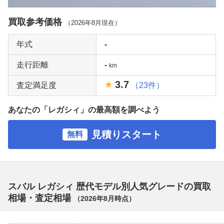
買取参考価格
（
2026年8月
現在）
年式
-
走行距離
-
km
3.7
査定満足度
（23件）
あなたの「レガシィ」の最高額を調べよう
見積りスタート
無料
スバル レガシィ 歴代モデル別人気グレードの買取
相場・査定相場
（
2026年8月
時点）