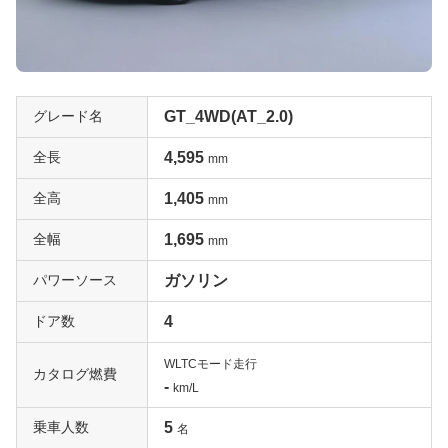
2LNAと4WDによる素直な走り「RS」
RSはそもそも1989年に登場した初代レガシィで、2Lター
ボエンジンを搭載した最強グレードに与えられた名です
が、1999年に登場した4代目では、155psの2LNAエンジ
ンを搭載したベーシックグレードにRSの名が与えられま
グレード名
GT_4WD(AT_2.0)
した。駆動は4WDですが、5速MTにはビスカスLSD付き
のセンターデフ式4WDが、そして4速ATにはアクティブ
全長
4,595
mm
トルクスプリットの電子制御4WDが採用されています。
全高
1,405
mm
最新のクルマと比べると装備は豊富ではありませんが、フ
ルオートエアコンやデュアルエアバッグ、本革ステアリン
全幅
1,695
mm
グに本革シフトノブなどが標準装備されています。レガシ
ィ本来の魅力が味わえるグレードと評価されていますの
パワーソース
ガソリン
で、ぜひ一括査定を試してみてください。
ドア数
4
大排気量NAエンジンが生むゆとり「250T」
WLTCモード走行
カタログ燃費
レガシィの人気を決定づけた2代目において、2.5Lの水平
-
km/L
対向4気筒NAを搭載したグレードが250Tです。他のグレ
乗車人数
5
ードはすべて2Lであり、大排気量NAのゆとりある走りを
名