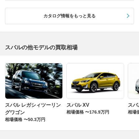
実現したグレードだと言えるでしょう。パワーは175ps、
トルクは23.5kgmで、今となっては驚くほどの数字ではあ
カタログ情報をもっと見る
りませんが、車両重量は1400kgしかないので、気持ちの
良い走りが楽しめます。エアスクープのないボンネットや
15インチのアルミホイールなど、主張しすぎないルック
スも大人のユーザーには好まれるでしょう。ぜひ一括査定
を申し込んでみましょう。
スバルの他モデルの買取相場
スバル レガシィツーリン
スバル XV
スバ
相場価格 〜176.9万円
相場価
グワゴン
相場価格 〜50.3万円