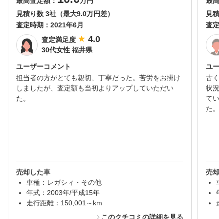
最高査定額：
万円
最
見積り数 3社（最大9.0万円差）
見積
査定時期：
2021年6月
査
4.0
査定満足度
30代女性 福井県
ユーザーコメント
ユ
担当者の方がとても親切、丁寧だった。苦労をお掛け
古
しましたが、査定額も当初よりアップしていただい
状
た。
て
た
売却した車
売
車種：レガシィ・その他
年式：2003年/平成15年
走行距離：150,001～km
このクチコミの詳細を見る