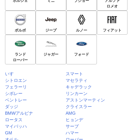
ポルシェ
ミニ
プジョー
アルファ
ロメオ
ボルボ
ジープ
ルノー
フィアット
ランド
ジャガー
フォード
ローバー
いすゞ
スマート
シトロエン
マセラティ
フェラーリ
キャデラック
シボレー
リンカーン
ベントレー
アストンマーティン
ダッジ
クライスラー
BMWアルピナ
AMG
ロータス
ヒョンデ
マイバッハ
サーブ
GM
ハマー
オペル
ローバー