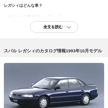
レガシィはどんな車？
レガシィの人気モデル・グレード
ターボエンジンの基本グレード「GT」
全文を読む
5代目レガシィはターボエンジンを搭載したモデルには全
て2.5GTという名が与えられて、そこに必要なパッケージ
を組み合わせていく方式でした。つまりGTはターボエン
スバル レガシィのカタログ情報1993年10月モデル
ジンのベーシックグレードということになります。ベーシ
ックといっても17インチのタイヤ&ホイールやパドルシフ
ト、本革ステアリングホイール、ラゲッジルームからリヤ
シートを倒せるリモコンフォールディング機能など、必要
な装備は備えています。またドライブモードを切り替えら
れるSI-DRIVEや横滑り防止のVDCも備わっており、285p
s/350Nmというゆとりのパワーとトルクで走りを楽しむの
にも十分です。質実剛健なグレードとして評価されていま
すので、ぜひ一括査定を申し込んでみてください。