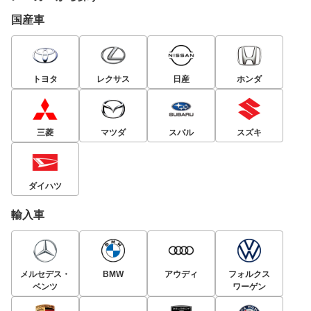
国産車
トヨタ
レクサス
日産
ホンダ
三菱
マツダ
スバル
スズキ
ダイハツ
輸入車
メルセデス・
BMW
アウディ
フォルクス
ベンツ
ワーゲン