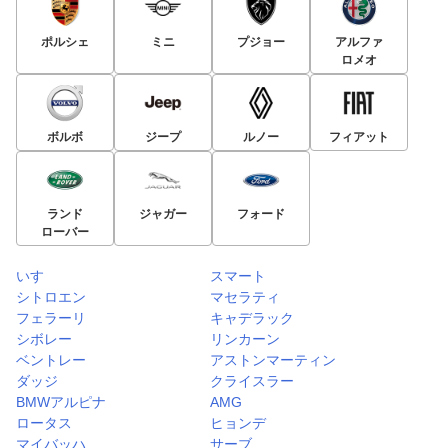
ポルシェ
ミニ
プジョー
アルファ
ロメオ
ボルボ
ジープ
ルノー
フィアット
ランド
ジャガー
フォード
ローバー
いすゞ
スマート
シトロエン
マセラティ
フェラーリ
キャデラック
シボレー
リンカーン
ベントレー
アストンマーティン
ダッジ
クライスラー
BMWアルピナ
AMG
ロータス
ヒョンデ
マイバッハ
サーブ