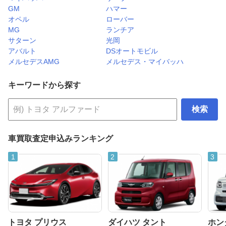
GM
ハマー
オペル
ローバー
MG
ランチア
サターン
光岡
アバルト
DSオートモビル
メルセデスAMG
メルセデス・マイバッハ
キーワードから探す
検索
車買取査定申込みランキング
トヨタ プリウス
ダイハツ タント
ホンダ