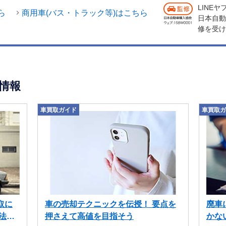
LINE
ら
商用車(バス・トラック等)はこちら
日本自動
修を受け
情報
車買取ガイド
車買取ガ
取に
車の売却テクニックを伝授！ 要点を
廃車
法も
押さえて高値を目指そう
かな