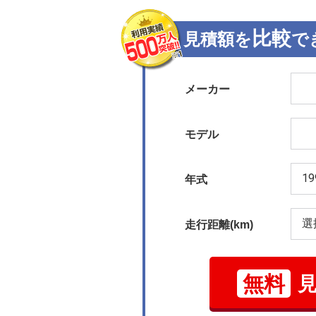
比較
見積額を
で
メーカー
モデル
年式
走行距離(km)
無料