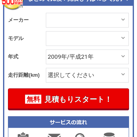
部に装備されるセカンドマルチセンターシートは
多機能な使い勝手を発揮する。エンジンは全車に
2.0リッターDOHCを搭載、無段変速のエクストロ
メーカー
ニックCVTと組み合わされる。2005年12月には平
成17年基準75％低減レベルの認定を受けるととも
モデル
に、ヘッドランプレベライザーを採用した。2006
年6月にはエアロパーツを装着したスポーティな
年式
ハイウェースターを追加設定。2007年12月のマイ
ナーチェンジでは内外装のデザインを変更したほ
走行距離(km)
か、装備の充実化、ハイウェースターの足回りの
変更などを実施した。2009年4月には4WD車のC
VT制御を変更して燃費を向上させた。
見積もりスタート！
無料