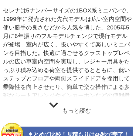
セレナは5ナンバーサイズの1BOX系ミニバンで、
1999年に発売された先代モデルは広い室内空間や
使い勝手の良さなどから人気を博した。2005年5
月に6年振りのフルモデルチェンジで現行モデル
が登場。室内が広く、扱いやすくて楽しいミニバ
ンを目指した。快適に過ごせるクラストップレベ
ルの広い車室内空間を実現し、レジャー用具をた
っぷり積み込める荷室を提供するとともに、低い
ステップとフロアや両側スライドドアを採用して
乗降性を向上させたり、簡単で楽な操作による多
彩なシートアレンジやインカーホンなどの便利機
能を備えた。外観は大きくラウンドしたフロント
もっと読む
エンドやフードからルーフへ流れるようなライン
を採用した。車内の広さが外から見てわかる安定
感のある立体的なフォルムも特徴だ。2列目中央
まとめて比較！見積もりは45秒で完了！