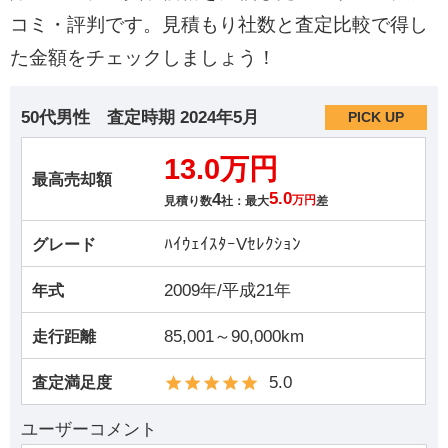
コミ・評判です。見積もり社数と査定比較で得し
た金額をチェックしましょう！
50代男性
査定時期
2024年5月
PICK UP
13.0万円
最高売却額
4
5.0
見積り数
社：最大
万円
差
ﾊｲｳｪｲｽﾀｰVｾﾚｸｼｮﾝ
グレード
2009年/平成21年
年式
85,001～90,000km
走行距離
5.0
査定満足度
ユーザーコメント