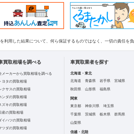
れを利用した結果について、何ら保証するものではなく、一切の責任を
車買取相場を調べる
車買取業者を探す
北海道・東北
全メーカーから買取相場を調べる
北海道
青森県
岩手県
宮城県
トヨタの買取相場
レクサスの買取相場
秋田県
山形県
福島県
ホンダの買取相場
関東
スズキの買取相場
東京都
神奈川県
埼玉県
日産の買取相場
千葉県
茨城県
栃木県
群馬県
ダイハツの買取相場
山梨県
マツダの買取相場
信越・北陸