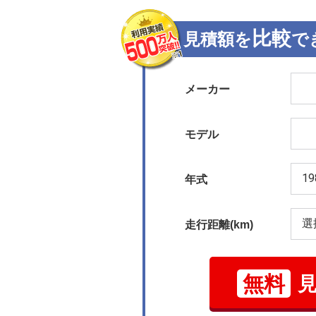
比較
見積額を
で
メーカー
モデル
年式
走行距離(km)
無料