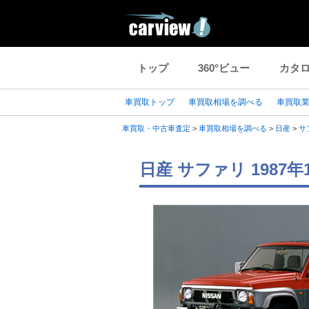
トップ
360°ビュー
カタ
車買取トップ
車買取相場を調べる
車買取
車買取・中古車査定
>
車買取相場を調べる
>
日産
>
サ
日産 サファリ 198