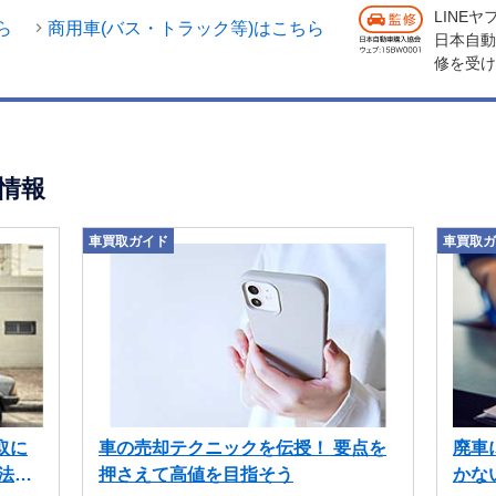
LINE
ら
商用車(バス・トラック等)はこちら
日本自動
修を受け
情報
車買取ガイド
車買取ガ
取に
車の売却テクニックを伝授！ 要点を
廃車
法も
押さえて高値を目指そう
かな