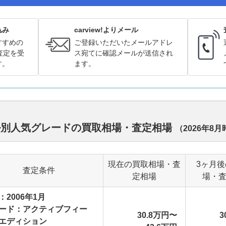
込み
carview!よりメール
すすめの
ご登録いただいたメールアドレ
査定を受
ス宛てに確認メールが送信され
す。
ます。
ル別人気グレードの買取相場・査定相場
（
2026年8月
現在の買取相場・査
3ヶ月
査定条件
定相場
場・
：2006年1月
ード：アクティブフィー
30.8万円〜
3
エディション