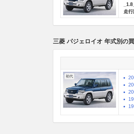
_1.8
走行
三菱 パジェロイオ 年式別の
初代
2
2
2
1
1