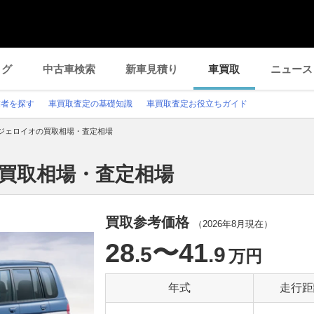
ログ
中古車検索
新車見積り
車買取
ニュース
業者を探す
車買取査定の基礎知識
車買取査定お役立ちガイド
ジェロイオの買取相場・査定相場
の買取相場・査定相場
買取参考価格
（
2026年8月
現在）
28
〜41
.5
.9
万円
年式
走行距