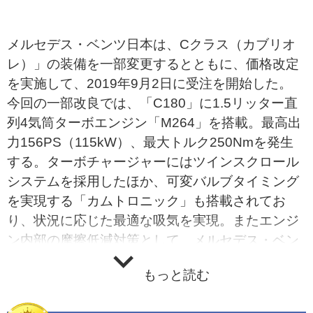
メルセデス・ベンツ日本は、Cクラス（カブリオ
レ）」の装備を一部変更するとともに、価格改定
を実施して、2019年9月2日に受注を開始した。
今回の一部改良では、「C180」に1.5リッター直
列4気筒ターボエンジン「M264」を搭載。最高出
力156PS（115kW）、最大トルク250Nmを発生
する。ターボチャージャーにはツインスクロール
システムを採用したほか、可変バルブタイミング
を実現する「カムトロニック」も搭載されてお
り、状況に応じた最適な吸気を実現。またエンジ
ン内部の摩擦低減対策として、メルセデス・ベン
ツが特許を取得した、「CONICSHAPE 加工」を
もっと読む
採用。これは、シリンダーウォールをフォームホ
ーニング加工する際に、シリンダーウォールを底