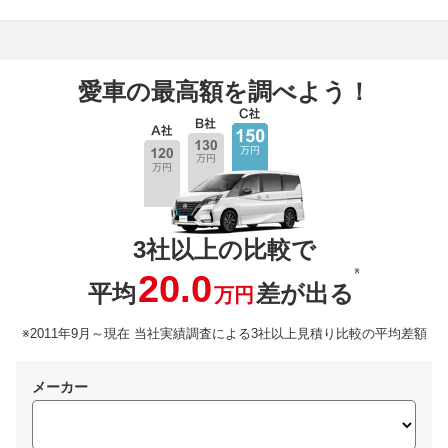
愛車の最高額を調べよう！
3社以上の比較で
※
20.0
平均
差が出る
万円
※2011年9月～現在 当社実績調査による3社以上見積り比較の平均差額
メーカー