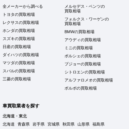
全メーカーから調べる
メルセデス・ベンツの
買取相場
トヨタの買取相場
フォルクス・ワーゲンの
レクサスの買取相場
買取相場
ホンダの買取相場
BMWの買取相場
スズキの買取相場
アウディの買取相場
日産の買取相場
ミニの買取相場
ダイハツの買取相場
ポルシェの買取相場
マツダの買取相場
プジョーの買取相場
スバルの買取相場
シトロエンの買取相場
三菱の買取相場
アルファロメオの買取相場
ボルボの買取相場
車買取業者を探す
北海道・東北
北海道
青森県
岩手県
宮城県
秋田県
山形県
福島県