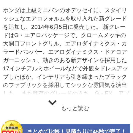
ホンダは上級ミニバンのオデッセイに、スタイリ
ッシュなエアロフォルムを取り入れた新グレード
を追加し、2014年6月5日に発売した。 新グレー
ドはG・エアロパッケージで、クロームメッキの
大開口フロントグリル、エアロダイナミクス・カ
ラードバンパー、エアロダイナミクス・ドアロア
ガーニッシュ、動きのある新デザインを採用した
17インチアルミホイールなどで外観をドレスアッ
プしたほか、インテリアも引き締まったブラック
のファブリックを採用してシックな雰囲気を演出
した。 また既存のグレードのうち、G・EX、アブ
ソルート・EXに、ディーラーオプションのホンダ
もっと読む
純正カーナビを手軽に装着できるナビ装着用スペ
シャルパッケージを標準装備した。 同年10月17
日にはオデッセイ誕生20周年を記念して、アブソ
まとめて比較！見積もりは45秒で完了！