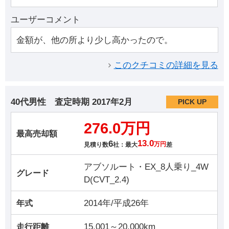
ユーザーコメント
金額が、他の所より少し高かったので。
このクチコミの詳細を見る
40代男性
査定時期
2017年2月
PICK UP
276.0万円
最高売却額
6
13.0
見積り数
社：最大
万円
差
アブソルート・EX_8人乗り_4W
グレード
D(CVT_2.4)
2014年/平成26年
年式
15,001～20,000km
走行距離