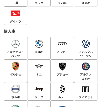
三菱
マツダ
スバル
スズキ
ダイハツ
輸入車
メルセデス・
BMW
アウディ
フォルクス
ベンツ
ワーゲン
ポルシェ
ミニ
プジョー
アルファ
ロメオ
ボルボ
ジープ
ルノー
フィアット