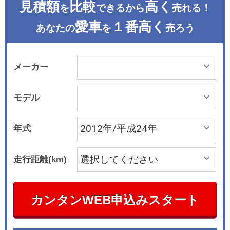
見積額
比較
高く
を
できるから
売れる！
愛車
１番高く
あなたの
を
売ろう
メーカー
モデル
年式
走行距離(km)
カンタンWEB申込みスタート