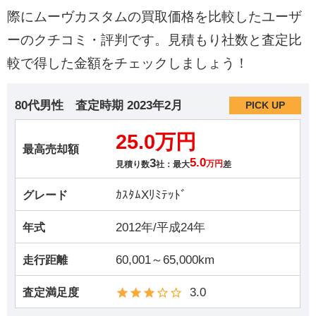
際にムーヴカスタムの買取価格を比較したユーザ
ーのクチコミ・評判です。見積もり社数と査定比
較で得した金額をチェックしましょう！
80代男性
査定時期
2023年2月
PICK UP
25.0万円
最高売却額
3
5.0
見積り数
社：最大
万円
差
ｶｽﾀﾑXﾘﾐﾃｯﾄﾞ
グレード
2012年/平成24年
年式
60,001～65,000km
走行距離
3.0
査定満足度