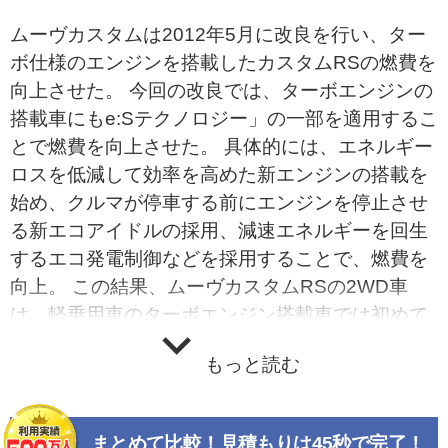
ムーヴカスタムは2012年5月に改良を行い、ター
ボ仕様のエンジンを搭載したカスタムRSの燃費を
向上させた。 今回の改良では、ターボエンジンの
搭載車にもe:Sテクノロジー」の一部を適用するこ
とで燃費を向上させた。 具体的には、エネルギー
ロスを低減して効率を高めた新エンジンの搭載を
始め、クルマが停車する前にエンジンを停止させ
る新エコアイドルの採用、減速エネルギーを回生
するエコ発電制御などを採用することで、燃費を
向上。 この結果、ムーヴカスタムRSの2WD車
は、軽乗用車のターボエンジン搭載車では初めて
新エコカー減税75％軽減レベルに適合するととも
もっと読む
に、4WD車も50％軽減レベルに適合した。同時
に、すべてのカスタムRSがエコカー補助金の対象
車となった。
まとめて比較！見積もりは45秒で完了！