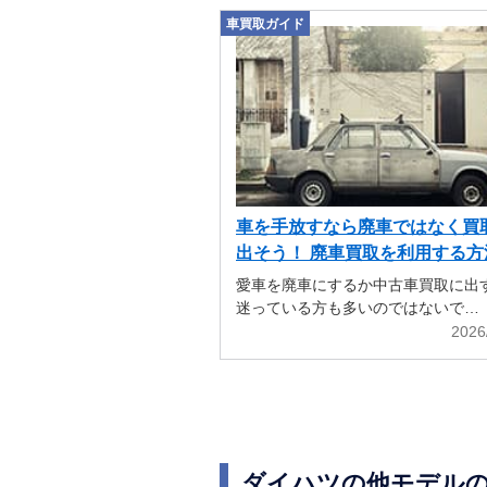
車買取ガイド
車を手放すなら廃車ではなく買
出そう！ 廃車買取を利用する方
解説
愛車を廃車にするか中古車買取に出
迷っている方も多いのではないで…
2026
ダイハツの他モデル