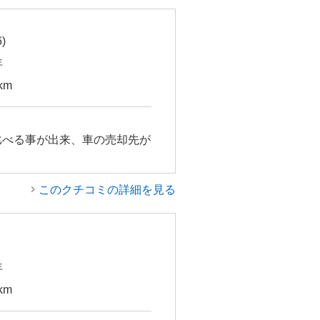
)
年
km
比べる事が出来、車の売却先が
このクチコミの詳細を見る
年
km