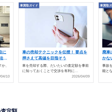
車買取ガイド
車買取ガ
取に
車の売却テクニックを伝授！ 要点を
廃車
法も
押さえて高値を目指そう
かな
すか、
車を売却する際、だいたいの査定額を事前
事故
に知っておくことで交渉を有利に…
能と
/04/10
2026/04/09
の査定額