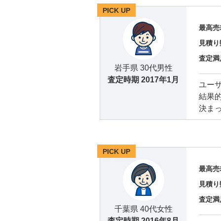
PICK UP
最高売
見積り
査定満
岩手県 30代男性
査定時期
2017年1月
ユー
結果
決ま
PICK UP
最高売
見積り
査定満
千葉県 40代女性
査定時期
2016年8月