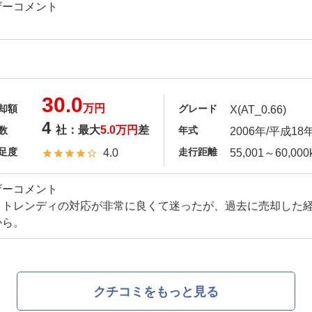
ザーコメント
30.0
万円
却額
グレード
X(AT_0.66)
4
社：最大
5.0万円
差
数
年式
2006年/平成18
足度
走行距離
4.0
55,001～60,000
ザーコメント
トトレンディの対応が非常に良くて迷ったが、過去に売却した
から。
クチコミをもっと見る