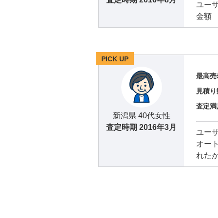
ユー
金額
PICK UP
最高売
見積り
査定満
新潟県 40代女性
査定時期
2016年3月
ユー
オー
れた