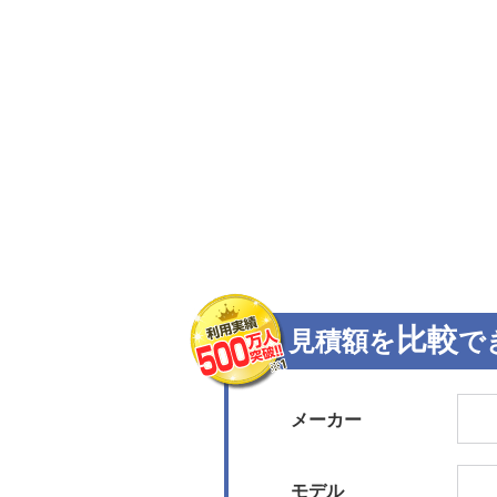
比較
見積額を
で
メーカー
モデル