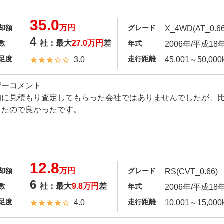
35.0
万円
却額
グレード
X_4WD(AT_0.66
4
社：最大
27.0万円
差
数
年式
2006年/平成18
足度
走行距離
3.0
45,001～50,000
ザーコメント
的に見積もり査定してもらった会社ではありませんでしたが、
ったので良かったです。
12.8
万円
却額
グレード
RS(CVT_0.66)
6
社：最大
9.8万円
差
数
年式
2006年/平成18
足度
走行距離
4.0
10,001～15,000