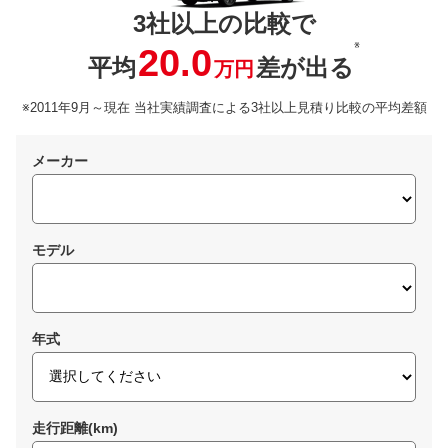
3社以上の比較で
※
20.0
平均
差が出る
万円
※2011年9月～現在 当社実績調査による3社以上見積り比較の平均差額
メーカー
モデル
年式
走行距離(km)