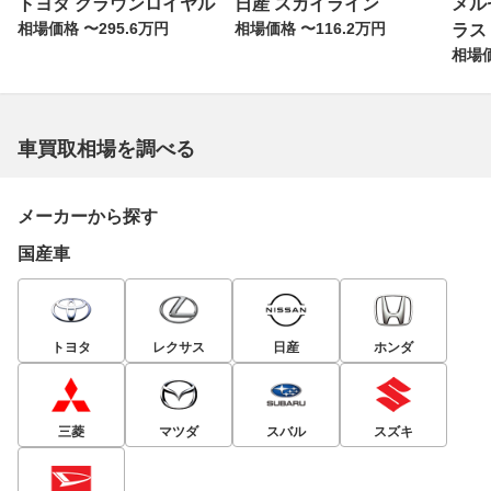
トヨタ クラウンロイヤル
日産 スカイライン
メル
相場価格 〜295.6万円
相場価格 〜116.2万円
ラス
相場価
車買取相場を調べる
メーカーから探す
国産車
トヨタ
レクサス
日産
ホンダ
三菱
マツダ
スバル
スズキ