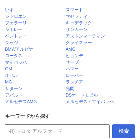
いすゞ
スマート
シトロエン
マセラティ
フェラーリ
キャデラック
シボレー
リンカーン
ベントレー
アストンマーティン
ダッジ
クライスラー
BMWアルピナ
AMG
ロータス
ヒョンデ
マイバッハ
サーブ
GM
ハマー
オペル
ローバー
MG
ランチア
サターン
光岡
アバルト
DSオートモビル
メルセデスAMG
メルセデス・マイバッハ
キーワードから探す
検索