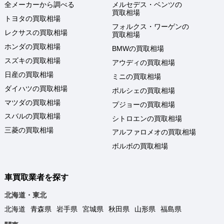
全メーカーから調べる
メルセデス・ベンツの
買取相場
トヨタの買取相場
フォルクス・ワーゲンの
レクサスの買取相場
買取相場
ホンダの買取相場
BMWの買取相場
スズキの買取相場
アウディの買取相場
日産の買取相場
ミニの買取相場
ダイハツの買取相場
ポルシェの買取相場
マツダの買取相場
プジョーの買取相場
スバルの買取相場
シトロエンの買取相場
三菱の買取相場
アルファロメオの買取相場
ボルボの買取相場
車買取業者を探す
北海道・東北
北海道
青森県
岩手県
宮城県
秋田県
山形県
福島県