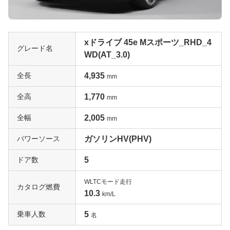
xドライブ 45e Mスポーツ_RHD_4
グレード名
WD(AT_3.0)
全長
4,935
mm
全高
1,770
mm
全幅
2,005
mm
パワーソース
ガソリンHV(PHV)
ドア数
5
WLTCモード走行
カタログ燃費
10.3
km/L
乗車人数
5
名