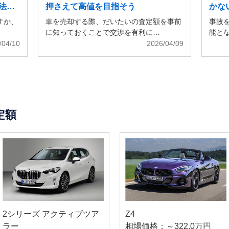
法も
押さえて高値を目指そう
かな
すか、
車を売却する際、だいたいの査定額を事前
事故
に知っておくことで交渉を有利に…
能と
/04/10
2026/04/09
定額
2シリーズ アクティブツア
Z4
ラー
相場価格：～322.0万円