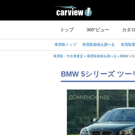
トップ
360°ビュー
カタ
車買取トップ
車買取相場を調べる
車買取
車買取・中古車査定
>
車買取相場を調べる
>
BMW
>
5
BMW 5シリーズ ツ