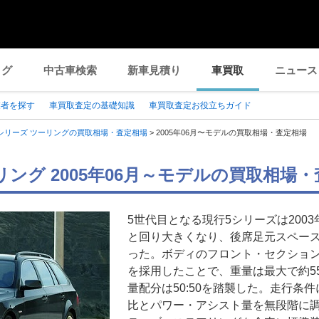
ログ
中古車検索
新車見積り
車買取
ニュース
業者を探す
車買取査定の基礎知識
車買取査定お役立ちガイド
シリーズ ツーリングの買取相場・査定相場
>
2005年06月〜モデルの買取相場・査定相場
ーリング 2005年06月～モデルの買取相場
5世代目となる現行5シリーズは200
と回り大きくなり、後席足元スペー
った。ボディのフロント・セクショ
を採用したことで、重量は最大で約55
量配分は50:50を踏襲した。走行条
比とパワー・アシスト量を無段階に