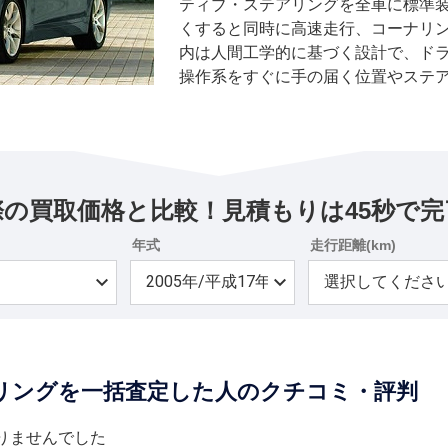
ティブ・ステアリングを全車に標準
くすると同時に高速走行、コーナリ
内は人間工学的に基づく設計で、ド
操作系をすぐに手の届く位置やステ
る。エンジンは排気量に応じて直6と
が可能なステップトロニック付き6速A
月には525iツーリングに続いて530
キセノンヘッドランプやHDDナビゲ
装備を標準装備化し、直列6気筒エン
際の買取価格と比較！見積もりは45秒で完
た軽量タイプのものに変更した。さらに
V型8気筒エンジンを搭載した540iと
年式
走行距離(km)
張機能付きのものに変更するなど、装
10月には550iツーリングを追加。セ
エンジンは270kW（367ps）/490N
ツーリングを一括査定した人のクチコミ・評判
りませんでした