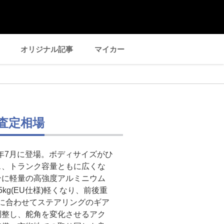
オリジナル記事
マイカー
・査定相場
3年7月に登場。ボディサイズがひ
ス、トランク容量ともに広くな
ンに軽量の高強度アルミニウム
kg(EU仕様)軽くなり、前後重
件に合わせてステアリングのギア
調整し、舵角を変化させるアク