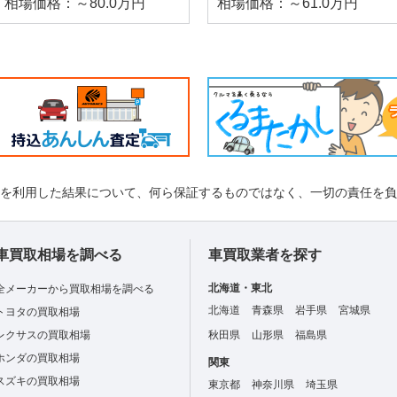
相場価格：～80.0万円
相場価格：～61.0万円
れを利用した結果について、何ら保証するものではなく、一切の責任を
車買取相場を調べる
車買取業者を探す
北海道・東北
全メーカーから買取相場を調べる
北海道
青森県
岩手県
宮城県
トヨタの買取相場
レクサスの買取相場
秋田県
山形県
福島県
ホンダの買取相場
関東
スズキの買取相場
東京都
神奈川県
埼玉県