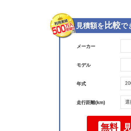
比較
見積額を
で
メーカー
モデル
年式
走行距離(km)
無料