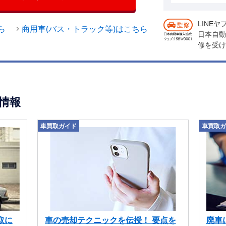
LINE
ら
商用車(バス・トラック等)はこちら
日本自動
修を受け
情報
車買取ガイド
車買取ガ
取に
車の売却テクニックを伝授！ 要点を
廃車