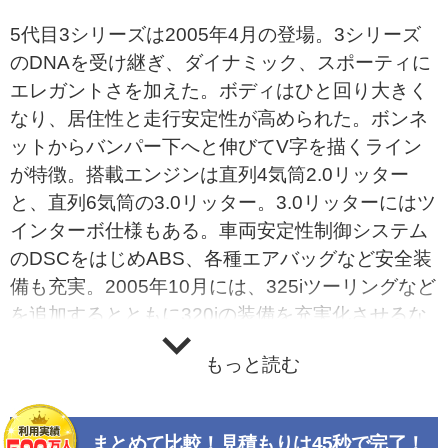
5代目3シリーズは2005年4月の登場。3シリーズ
のDNAを受け継ぎ、ダイナミック、スポーティに
エレガントさを加えた。ボディはひと回り大きく
なり、居住性と走行安定性が高められた。ボンネ
ットからバンパー下へと伸びてV字を描くライン
が特徴。搭載エンジンは直列4気筒2.0リッター
と、直列6気筒の3.0リッター。3.0リッターにはツ
インターボ仕様もある。車両安定性制御システム
のDSCをはじめABS、各種エアバッグなど安全装
備も充実。2005年10月には、325iツーリングなど
を追加するとともに320iの装備を充実化させるな
どの改良を行った。
もっと読む
まとめて比較！見積もりは45秒で完了！