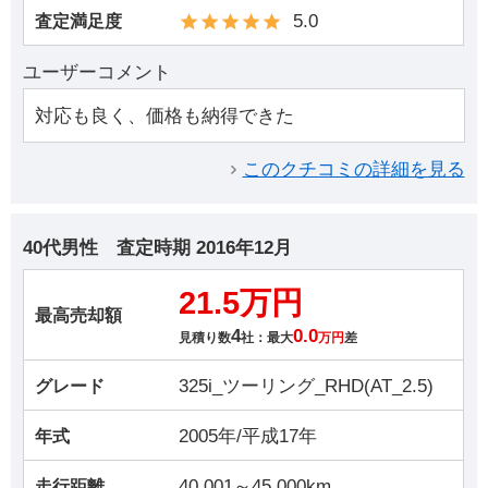
5.0
査定満足度
ユーザーコメント
対応も良く、価格も納得できた
このクチコミの詳細を見る
40代男性
査定時期
2016年12月
21.5万円
最高売却額
4
0.0
見積り数
社：最大
万円
差
325i_ツーリング_RHD(AT_2.5)
グレード
2005年/平成17年
年式
40,001～45,000km
走行距離