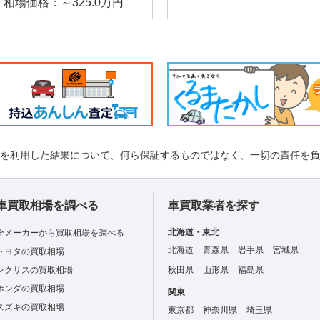
相場価格：～325.0万円
れを利用した結果について、何ら保証するものではなく、一切の責任を
車買取相場を調べる
車買取業者を探す
北海道・東北
全メーカーから買取相場を調べる
北海道
青森県
岩手県
宮城県
トヨタの買取相場
レクサスの買取相場
秋田県
山形県
福島県
ホンダの買取相場
関東
スズキの買取相場
東京都
神奈川県
埼玉県