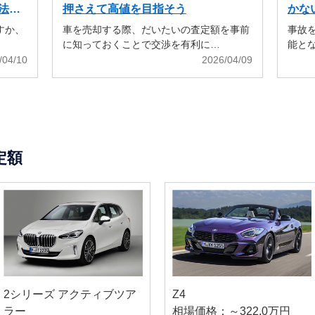
法も
押さえて高値を目指そう
かな
すか、
車を売却する際、だいたいの査定額を事前
事故
に知っておくことで交渉を有利に…
能と
/04/10
2026/04/09
定額
2シリーズ アクティブツア
Z4
ラー
相場価格：～322.0万円