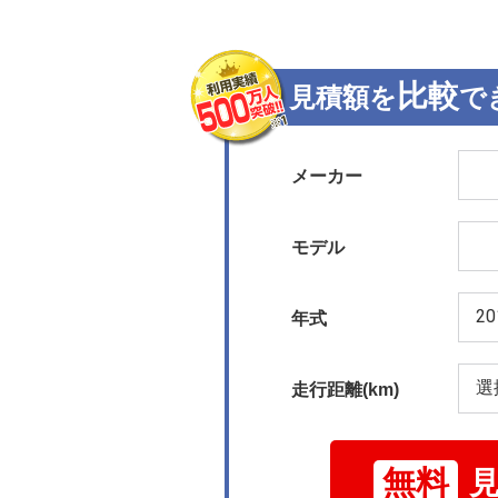
比較
見積額を
で
メーカー
モデル
年式
走行距離(km)
無料