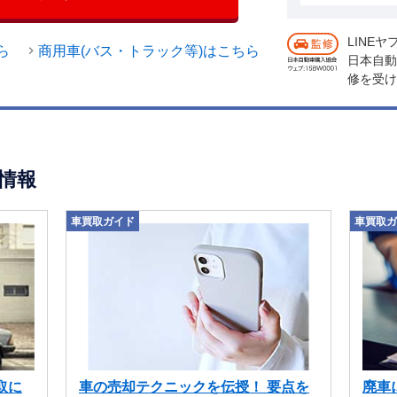
LINE
ら
商用車(バス・トラック等)はこちら
日本自動
修を受け
情報
車買取ガイド
車買取ガ
取に
車の売却テクニックを伝授！ 要点を
廃車