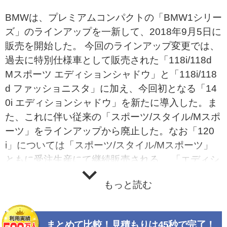
BMWは、プレミアムコンパクトの「BMW1シリー
ズ」のラインアップを一新して、2018年9月5日に
販売を開始した。 今回のラインアップ変更では、
過去に特別仕様車として販売された「118i/118d
Mスポーツ エディションシャドウ」と「118i/118
d ファッショニスタ」に加え、今回初となる「14
0i エディションシャドウ」を新たに導入した。ま
た、これに伴い従来の「スポーツ/スタイル/Mスポ
ーツ」をラインアップから廃止した。なお「120
i」については「スポーツ/スタイル/Mスポーツ」
ともに受注生産にて継続販売される。 「エディシ
ョンシャドウ」は、ダークヘッドライトやジェッ
もっと読む
トブラックの18インチ アロイホイールなど、スポ
ーティな個性を際立たせる装備と共に、パーキン
グサポートパッケージやストップ&amp;ゴー機能
まとめて比較！見積もりは45秒で完了！