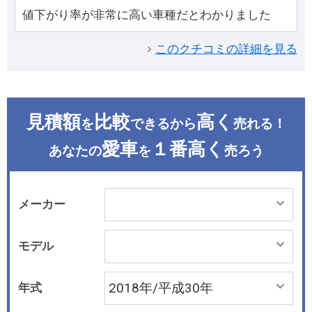
値下がり率が非常に高い車種だとわかりました
このクチコミの詳細を見る
見積額
比較
高く
を
できるから
売れる！
愛車
１番高く
あなたの
を
売ろう
メーカー
モデル
年式