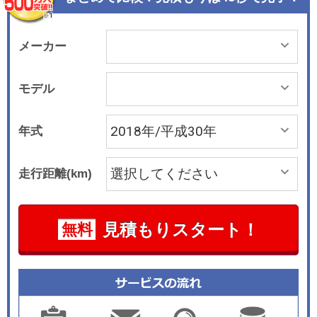
付アクティブクルーズコントロールなどの安全装
備を充実させた。また初登場となる「140i エディ
ションシャドウ」は3.0リッター直列6気筒BMW
メーカー
Mパフォーマンスツインパワーターボエンジンを
搭載するM140iをベースに、オービットグレーの1
モデル
8インチ アロイホイールやレザーシートなどを採
用した。 「ファッショニスタ」は、オイスター色
年式
のシートによる温かみのある明るいインテリアに
加えて、リアビューカメラやストップ&amp;ゴー
走行距離(km)
機能付きアクティブクルーズコントロールなど、
安全性と快適性をサポートする機能を採用した。
2019年1月1日には価格改定を実施した。
見積もりスタート！
無料