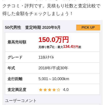
クチコミ・評判です。見積もり社数と査定比較で
得した金額をチェックしましょう！
50代男性
査定時期
2020年9月
PICK UP
150.0万円
最高売却額
7
134.4
見積り数
社：最大
万円
差
118iｽﾀｲﾙ
グレード
2018年/平成30年
年式
5,001～10,000km
走行距離
4.0
査定満足度
ユーザーコメント