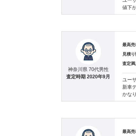
ユー
値下
最高売
見積り
査定満
神奈川県 70代男性
査定時期
2020年9月
ユー
新車
かな
最高売