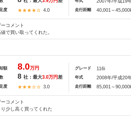
社：最大
3.9万円
差
数
年式
2007年/平成19
足度
走行距離
4.0
40,001～45,000
ザーコメント
高値で買い取ってくれた。
8.0
万円
却額
グレード
116i
8
社：最大
3.0万円
差
数
年式
2008年/平成20
足度
走行距離
3.0
85,001～90,000
ザーコメント
より少し高く買ってくれた