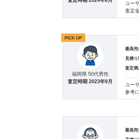
査定時期
2024年8月
ユー
査定
PICK UP
最高売
見積り
査定満
福岡県 50代男性
査定時期
2023年9月
ユー
参考
最高売