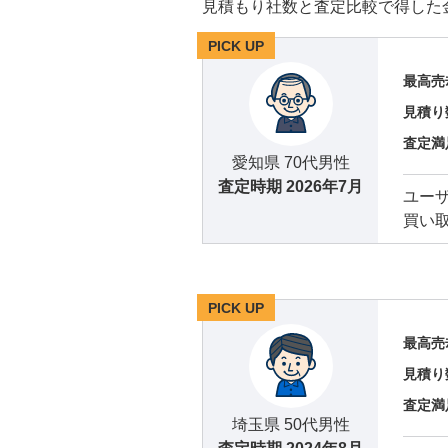
見積もり社数と査定比較で得した
PICK UP
最高売
見積り
査定満
愛知県 70代男性
査定時期
2026年7月
ユー
買い
PICK UP
最高売
見積り
査定満
埼玉県 50代男性