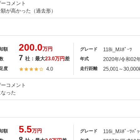
ザーコメント
金額が高かった（過去形）
200.0
万円
却額
グレード
118i_Mｽﾎﾟｰﾂ
7
社：最大
23.0万円
差
数
年式
2020年/令和02
足度
走行距離
4.0
25,001～30,000
ザーコメント
になった
5.5
万円
却額
グレード
116i_Mｽﾎﾟｰﾂﾊﾟｯ
8