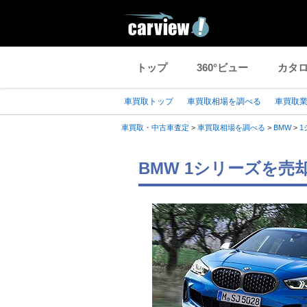
トップ
360°ビュー
カタ
車買取トップ
車買取相場を調べる
車買取
車買取・中古車査定
>
車買取相場を調べる
>
BMW
>
1
BMW 1シリーズを