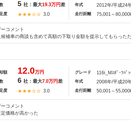
5
社：最大
19.3万円
差
数
年式
2012年/平成24
足度
走行距離
3.0
75,001～80,000
ザーコメント
入候補車の商談も含めて高額の下取り金額を提示してもらった
12.0
万円
却額
グレード
116i_Mｽﾎﾟｰﾂﾊﾟｯ
6
社：最大
7.0万円
差
数
年式
2008年/平成20
足度
走行距離
3.0
50,001～55,000
ザーコメント
査定価格が高かった