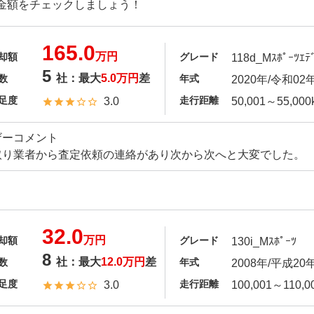
金額をチェックしましょう！
165.0
万円
却額
グレード
118d_Mｽﾎﾟｰﾂｴﾃﾞ
5
社：最大
5.0万円
差
数
年式
2020年/令和02
足度
走行距離
3.0
50,001～55,000
ザーコメント
取り業者から査定依頼の連絡があり次から次へと大変でした。
32.0
万円
却額
グレード
130i_Mｽﾎﾟｰﾂ
8
社：最大
12.0万円
差
数
年式
2008年/平成20
足度
走行距離
3.0
100,001～110,0