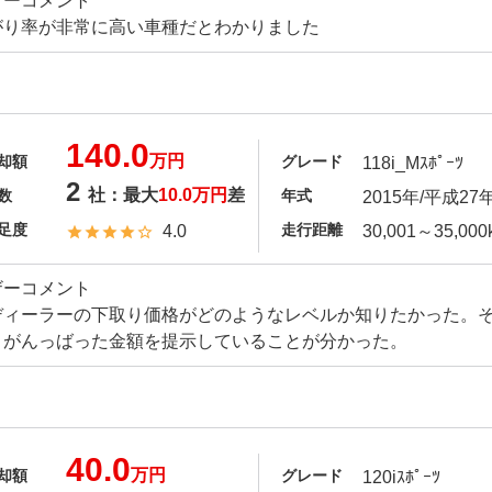
ザーコメント
がり率が非常に高い車種だとわかりました
140.0
万円
却額
グレード
118i_Mｽﾎﾟｰﾂ
2
社：最大
10.0万円
差
数
年式
2015年/平成27
足度
走行距離
4.0
30,001～35,000
ザーコメント
ディーラーの下取り価格がどのようなレベルか知りたかった。
りがんっばった金額を提示していることが分かった。
40.0
万円
却額
グレード
120iｽﾎﾟｰﾂ