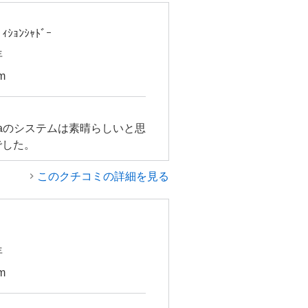
ｨｼｮﾝｼｬﾄﾞｰ
年
m
caのシステムは素晴らしいと思
でした。
このクチコミの詳細を見る
年
m