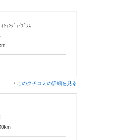
ｨｼｮﾝｼﾞｮｲﾌﾟﾗｽ
年
km
このクチコミの詳細を見る
年
00km