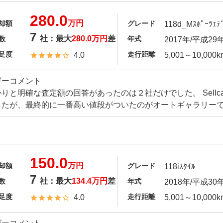
280.0
万円
却額
グレード
118d_Mｽﾎﾟｰﾂｴﾃﾞ
7
社：最大
280.0万円
差
数
年式
2017年/平成29
足度
走行距離
4.0
5,001～10,000k
ザーコメント
りと明確な査定額の回答があったのは２社だけでした。 Sell
したが、最終的に一番高い値段がついたのがオートギャラリー
150.0
万円
却額
グレード
118iｽﾀｲﾙ
7
社：最大
134.4万円
差
数
年式
2018年/平成30
足度
走行距離
4.0
5,001～10,000k