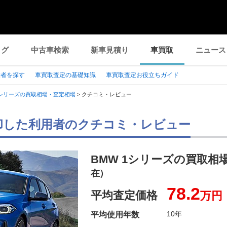
ログ
中古車検索
新車見積り
車買取
ニュース
業者を探す
車買取査定の基礎知識
車買取査定お役立ちガイド
シリーズの買取相場・査定相場
>
クチコミ・レビュー
売却した利用者のクチコミ・レビュー
BMW 1シリーズの買取相
在）
78.2
平均査定価格
万円
10年
平均使用年数