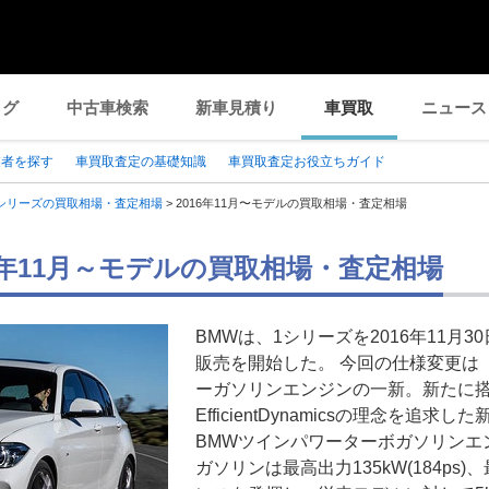
ログ
中古車検索
新車見積り
車買取
ニュース
業者を探す
車買取査定の基礎知識
車買取査定お役立ちガイド
シリーズの買取相場・査定相場
>
2016年11月〜モデルの買取相場・査定相場
16年11月～モデルの買取相場・査定相場
BMWは、1シリーズを2016年11月
販売を開始した。 今回の仕様変更は「1
ーガソリンエンジンの一新。新たに搭
EfficientDynamicsの理念を追
BMWツインパワーターボガソリンエン
ガソリンは最高出力135kW(184ps