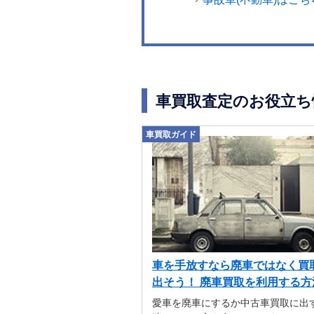
車買取査定のお役立ち
車買取ガイド
車を手放すなら廃車ではなく買
出そう！ 廃車買取を利用する方
解説
愛車を廃車にするか中古車買取に出