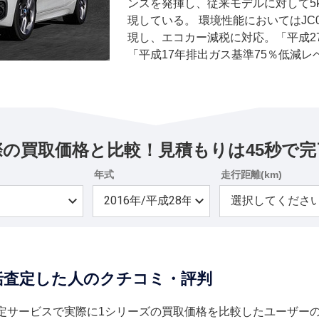
ンスを発揮し、従来モデルに対して5kW
現している。 環境性能においてはJC08
現し、エコカー減税に対応。「平成27
「平成17年排出ガス基準75％低減
40％、重量税で25％が減税される。
際の買取価格と比較！見積もりは45秒で完
年式
走行距離(km)
一括査定した人のクチコミ・評判
定サービスで実際に1シリーズの買取価格を比較したユーザー