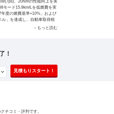
(7ps)、20Nmの性能向上を実
モード15.9km/Lを低燃費を実
年度の燃費基準+10%」および
レベル」を達成し、自動車取得税
もっと読む
了！
見積もりスタート！
のクチコミ・評判です。