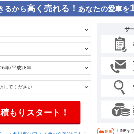
高く売れる！
きるから
あなたの愛車を
サ
見積もりスタート！
LINE
ら
商用車(バス・トラック等)はこちら