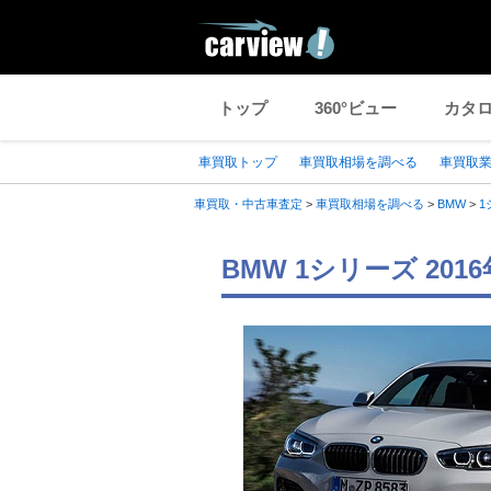
トップ
360°ビュー
カタ
車買取トップ
車買取相場を調べる
車買取
車買取・中古車査定
>
車買取相場を調べる
>
BMW
>
1
BMW 1シリーズ 20