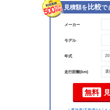
比較
見積額を
で
メーカー
モデル
年式
走行距離(km)
無料
事故車(不動車)はこち