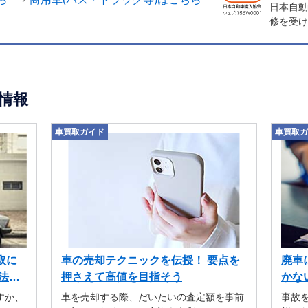
日本自動
修を受け
情報
車買取ガイド
車買取ガ
取に
車の売却テクニックを伝授！ 要点を
廃車
法も
押さえて高値を目指そう
かな
すか、
車を売却する際、だいたいの査定額を事前
事故