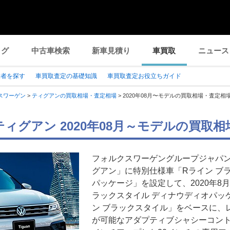
ログ
中古車検索
新車見積り
車買取
ニュース
業者を探す
車買取査定の基礎知識
車買取査定お役立ちガイド
スワーゲン
>
ティグアンの買取相場・査定相場
>
2020年08月〜モデルの買取相場・査定相
ィグアン 2020年08月～モデルの買取
フォルクスワーゲングループジャパン
グアン」に特別仕様車「Rライン ブ
パッケージ」を設定して、2020年8月
ラックスタイル ディナウディオパッ
ン ブラックスタイル」をベースに、
が可能なアダプティブシャシーコントロ