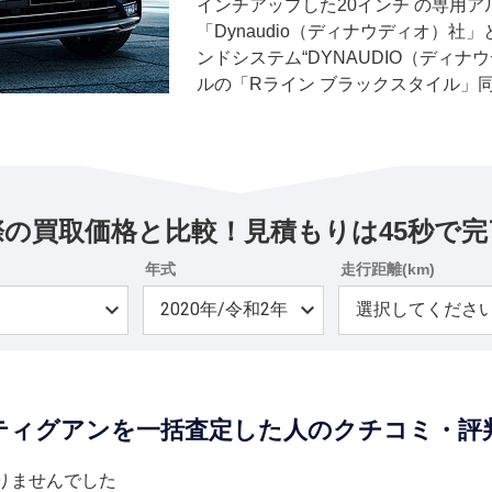
インチアップした20インチ の専用
「Dynaudio（ディナウディオ）
ンドシステム“DYNAUDIO（ディナ
ルの「Rライン ブラックスタイル」同
ワートレインを設定した。
際の買取価格と比較！見積もりは45秒で完
年式
走行距離(km)
ティグアンを一括査定した人のクチコミ・評
りませんでした