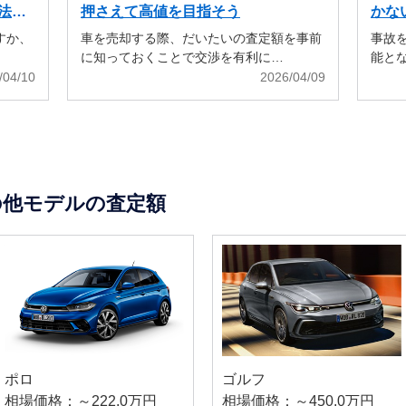
法も
押さえて高値を目指そう
かな
すか、
車を売却する際、だいたいの査定額を事前
事故
に知っておくことで交渉を有利に…
能と
/04/10
2026/04/09
の他モデルの査定額
ポロ
ゴルフ
相場価格：～222.0万円
相場価格：～450.0万円