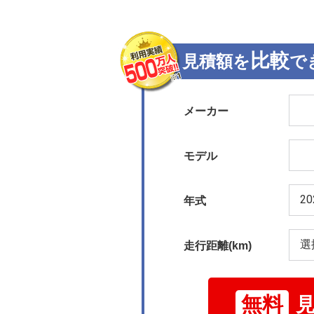
比較
見積額を
で
メーカー
モデル
年式
走行距離(km)
無料