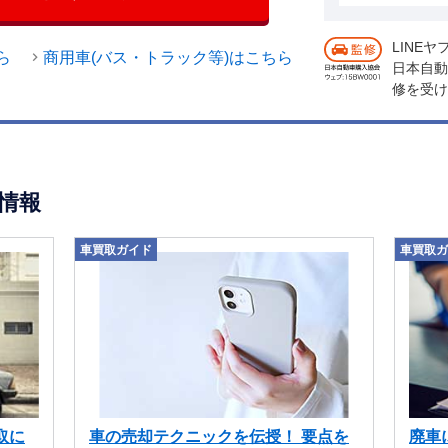
LINE
ら
商用車(バス・トラック等)はこちら
日本自動
修を受け
情報
車買取ガイド
車買取ガ
取に
車の売却テクニックを伝授！ 要点を
廃車