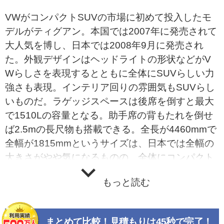
VWがコンパクトSUVの市場に初めて投入したモ
デルがティグアン。本国では2007年に発売されて
大人気を博し、日本では2008年9月に発売され
た。外観デザインはヘッドライトの形状などがV
Wらしさを表現するとともに全体にSUVらしい力
強さも表現。インテリア回りの雰囲気もSUVらし
いものだ。ラゲッジスペースは後席を倒すと最大
で1510Lの容量となる。助手席の背もたれを倒せ
ば2.5mの長尺物も搭載できる。全長が4460mmで
全幅が1815mmというサイズは、日本では全幅の
大きさがやや気になるものの、全体にコンパクト
なサイズであるのは確か。基本プラットフォーム
もっと読む
やサスペンションなどはゴルフ系やパサート系を
流用している。発売当初の搭載エンジンは直列4
気筒2.0リッター直噴ターボのTSIで、125kW(170
まとめて比較！見積もりは45秒で完了！