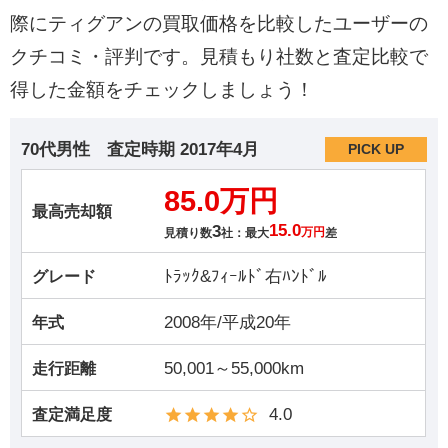
際にティグアンの買取価格を比較したユーザーの
クチコミ・評判です。見積もり社数と査定比較で
得した金額をチェックしましょう！
70代男性
査定時期
2017年4月
PICK UP
85.0万円
最高売却額
3
15.0
見積り数
社：最大
万円
差
ﾄﾗｯｸ&ﾌｨｰﾙﾄﾞ右ﾊﾝﾄﾞﾙ
グレード
2008年/平成20年
年式
50,001～55,000km
走行距離
4.0
査定満足度