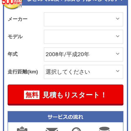
ps)のパワーを発生。6速のティプトロニックATと
組み合わされる。駆動方式は4MOTIONと呼ぶフ
ルタイム4WDのみの設定だ。ボタンひとつでオフ
メーカー
ロード走行をサポートする機能も設定されてお
り、オンロードからオフロードまで幅広い走行シ
モデル
ーンで活躍できるクルマだ。ヒルデセントアシス
ト、オートホールド機能(ヒルホルダー機能付
年式
き)、エレクトロニックパーキングブレーキなども
標準で装備されている。ESPなど安全装備の充実
走行距離(km)
度も高い。2009年3月にはゴルフGTIなどと同じ1
47kW(200ps)仕様のエンジンを搭載し、外観や快
適装備なとを充実させた最上級グレードのスポー
見積もりスタート！
無料
ツ＆スタイルを追加した。