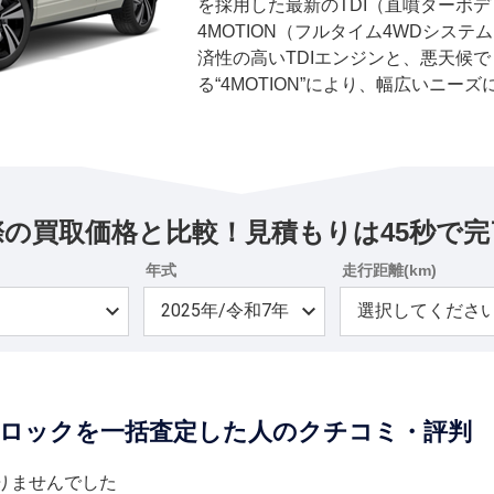
を採用した最新のTDI（直噴ターボ
4MOTION（フルタイム4WDシス
済性の高いTDIエンジンと、悪天候
る“4MOTION”により、幅広いニー
ートレーンは、最高出力110kW(150
する2.0リッター直4ディーゼルター
4MOTIONの組み合わせ。従来の2
最大トルクは20Nmアップとなっている
ション」の導入にあたり、エクステ
際の買取価格と比較！見積もりは45秒で完
ックで仕立てた「Black Style（
プに再設定された。
年式
走行距離(km)
Tロックを一括査定した人のクチコミ・評判
りませんでした