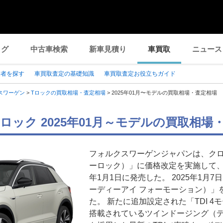
ログ
中古車検索
新車見積り
車買取
ニュース
業者を探す
車買取査定の基礎知識
車買取査定お役立ちガイド
スワーゲン
>
Tロックの買取相場・査定相場
>
2025年01月〜モデルの買取相場・査定相場
ロック 2025年01月～モデルの買取相場
フォルクスワーゲンジャパンは、クロス
ーロック）」に価格改定を実施して、20
年1月1日に発売した。 2025年1月7日
ーディーアイ フォーモーション）」
た。 新たに追加設定された「TDI 
搭載されているツインドージング（デュア