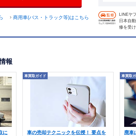
LINE
ら
商用車(バス・トラック等)はこちら
日本自動
修を受け
情報
車買取ガイド
車買取ガ
取に
車の売却テクニックを伝授！ 要点を
廃車