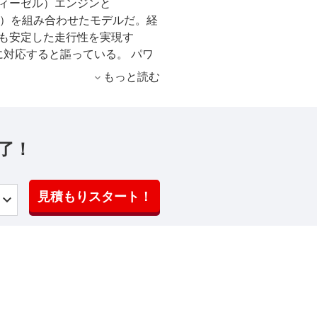
ディーゼル）エンジンと
テム）を組み合わせたモデルだ。経
でも安定した走行性を実現す
ズに対応すると謳っている。 パワ
PS)、最大トルク360Nｍを発生
もっと読む
ボエンジンに、7段DCTと
WDモデルと最高出力は同じだが、
。 また、今回の「TDI 4モー
リアとインテリアの各部をブラ
了！
ブラックスタイル）」もラインナッ
見積もりスタート！