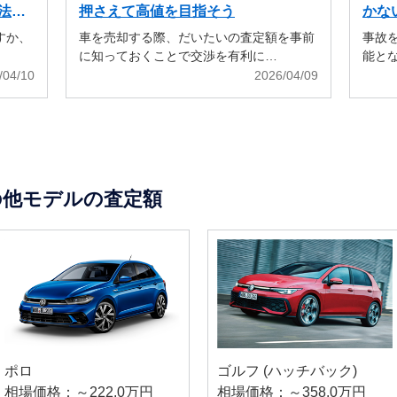
法も
押さえて高値を目指そう
かな
すか、
車を売却する際、だいたいの査定額を事前
事故
に知っておくことで交渉を有利に…
能と
/04/10
2026/04/09
の他モデルの査定額
ポロ
ゴルフ (ハッチバック)
相場価格：～222.0万円
相場価格：～358.0万円