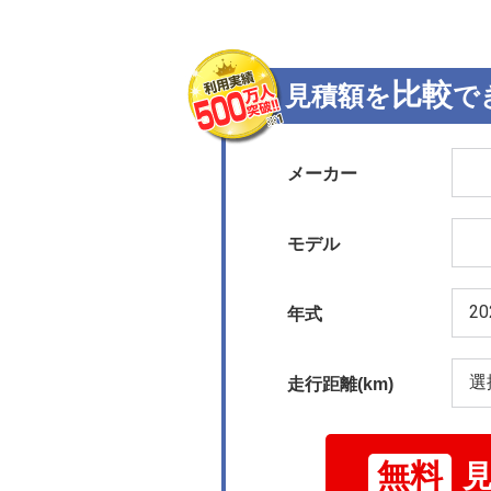
比較
見積額を
で
メーカー
モデル
年式
走行距離(km)
無料