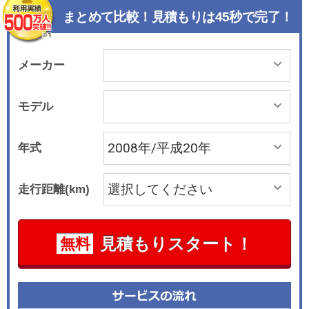
は直列4気筒2.0リッターの直噴ターボ＋6速AT
まとめて比較！見積もりは45秒で完了！
と、V型6気筒3.6リッターの自然吸気DOHC＋6速
DSGの2種類で、6気筒エンジンの搭載車はフルタ
イムAWDとなる。フラッグシップセダンにふさわ
メーカー
しく、最新の技術が積極的に盛り込まれ、アダプ
ティブシャシーコントロール(DCC)やアダプティ
モデル
ブクルーズコントロール(ACC)、ディナウディオ
のプレミアムサウンドシステムなどの快適装備の
年式
ほか、安全装備もフロントモニタリングシステム
や少々のパンク穴なら自己修復するモビリティタ
走行距離(km)
イヤなどが全車またはグレードに応じて装備。カ
ーナビも地上デジタル放送に対応した最新のHDD
ナビゲーションが用意されている。
見積もりスタート！
無料