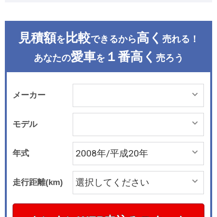
見積額
比較
高く
を
できるから
売れる！
愛車
１番高く
あなたの
を
売ろう
メーカー
モデル
年式
走行距離(km)