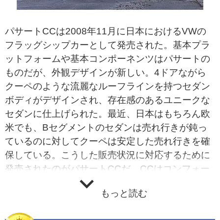
パサートCCは2008年11月に日本におけるVWの
フラッグシップカーとして発売された。基本プラ
ットフォームや基本コンポーネンツはパサートの
ものだが、外観デザインが新しい。4ドアながら
クーペのような流麗なルーフラインを持つセダン
ボディがデザインされ、存在感のあるユニークな
セダンに仕上げられた。最近、日本はもちろん欧
米でも、Bセグメントのセダンは売れ行きが鈍っ
ているのに対してクーペは安定した売れ行きを確
保している。こうした販売状況に対応するために
発売されたのがパサートCCだ。CCはコンフォー
ト・クーペを意味するという。インテリアも木目
もっと読む
パネルや本革シートなどがが採用され、高級車に
ふさわしい雰囲気を作っている。パワートレーン