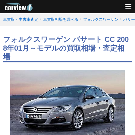
車買取・中古車査定
車買取相場を調べる
フォルクスワーゲン
パサー
フォルクスワーゲン パサート CC 200
8年01月～モデルの買取相場・査定相
場