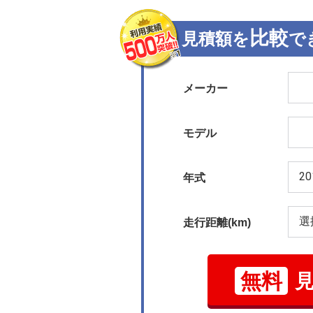
比較
見積額を
で
メーカー
モデル
年式
走行距離(km)
無料