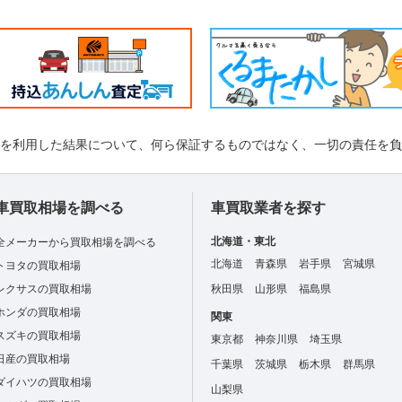
れを利用した結果について、何ら保証するものではなく、一切の責任を
車買取相場を調べる
車買取業者を探す
北海道・東北
全メーカーから買取相場を調べる
北海道
青森県
岩手県
宮城県
トヨタの買取相場
レクサスの買取相場
秋田県
山形県
福島県
ホンダの買取相場
関東
スズキの買取相場
東京都
神奈川県
埼玉県
日産の買取相場
千葉県
茨城県
栃木県
群馬県
ダイハツの買取相場
山梨県