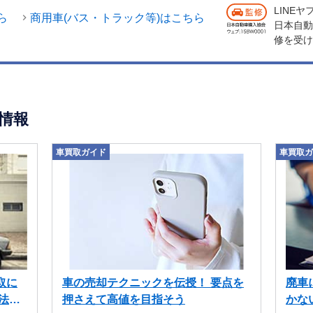
LINE
ら
商用車(バス・トラック等)はこちら
日本自動
修を受け
情報
車買取ガイド
車買取ガ
取に
車の売却テクニックを伝授！ 要点を
廃車
法も
押さえて高値を目指そう
かな