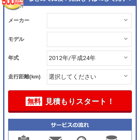
で補うことができる排出ガス浄化スイッチ(触媒浄
化用)を標準装備した。 メーカーオプションとし
て夜間の視認性を高めるディスチャージヘッドラ
メーカー
ンプ(ロービーム・オートレベリング機能付き)を
全車に設定したほか、車両後退時にバックカメラ
モデル
からの後方映像をインナーミラー内のディスプレ
ーに映し、駐車をサポートするバックモニター内
年式
蔵自動防眩インナーミラーをトヨタで国内初採用
した。 レジアスエースは、ボディ長がロングボデ
走行距離(km)
ィとスーパーロングボディ、ボディ幅が標準とワ
イド、ルーフ形状が標準ルーフとハイルーフ、フ
ロア形状が標準とジャストローといった具合に豊
見積もりスタート！
無料
富なバリエーションを持つ。 搭載エンジンはいず
れも直列4気筒で、ディーゼルが3.0リッターの1K
D-FTV型、ガソリンが2.7リッターの2TR-FE型と
なる。 同年11月にはスーパーGLをベースに、ス