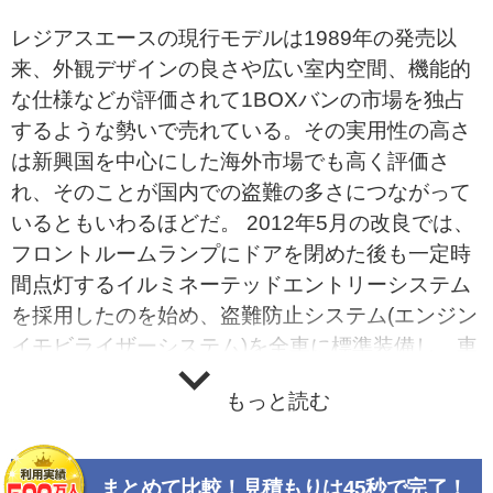
レジアスエースの現行モデルは1989年の発売以
来、外観デザインの良さや広い室内空間、機能的
な仕様などが評価されて1BOXバンの市場を独占
するような勢いで売れている。その実用性の高さ
は新興国を中心にした海外市場でも高く評価さ
れ、そのことが国内での盗難の多さにつながって
いるともいわるほどだ。 2012年5月の改良では、
フロントルームランプにドアを閉めた後も一定時
間点灯するイルミネーテッドエントリーシステム
を採用したのを始め、盗難防止システム(エンジン
イモビライザーシステム)を全車に標準装備し、車
両防犯への配慮を進めるとともに、車速に合わせ
もっと読む
自動でドアロックがかかる車速感応パワードアロ
ックを採用して、利便性を向上させた。 また、デ
ィーゼルエンジン搭載車には、触媒の浄化を手動
まとめて比較！見積もりは45秒で完了！