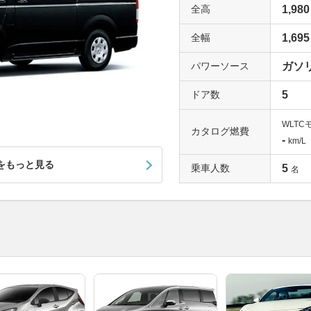
全高
1,980
全幅
1,695
パワーソース
ガソ
ドア数
5
WLTC
カタログ燃費
-
km/L
をもっと見る
乗車人数
5
名