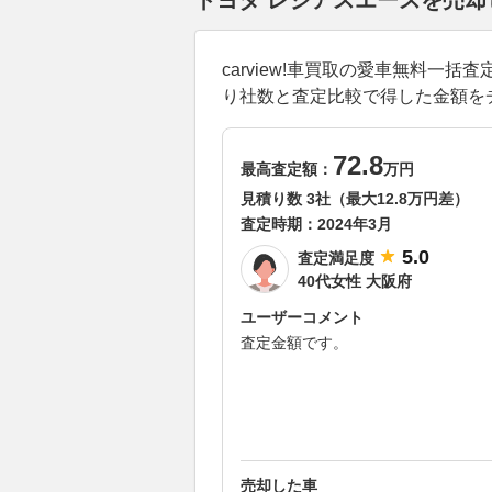
トヨタ レジアスエースを売
carview!車買取の愛車無料
り社数と査定比較で得した金額を
72.8
最高査定額：
万円
見積り数 3社（最大12.8万円差）
査定時期：
2024年3月
5.0
査定満足度
40代女性 大阪府
ユーザーコメント
査定金額です。
売却した車