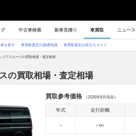
ログ
中古車検索
新車見積り
車買取
ニュース
業者を探す
車買取査定の基礎知識
車買取査定お役立ちガイド
レジアスエースの買取相場・査定相場
ースの買取相場・査定相場
買取参考価格
（
2026年8月
現在）
年式
走行距離
-
-
km