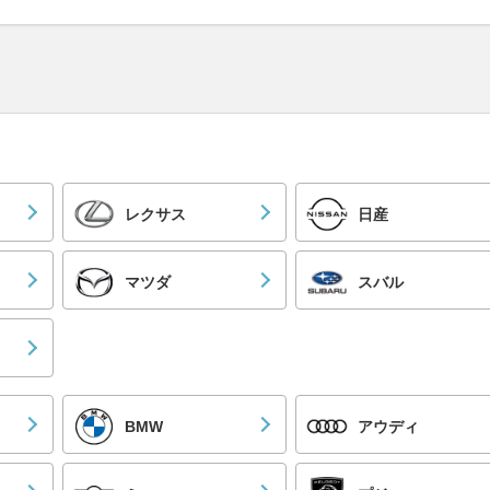
レクサス
日産
マツダ
スバル
BMW
アウディ