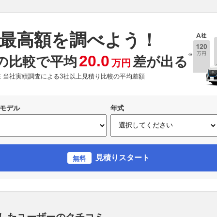
最高額を調べよう！
※
20.0
の比較で平均
差が出る
万円
現在 当社実績調査による3社以上見積り比較の平均差額
モデル
年式
見積りスタート
無料