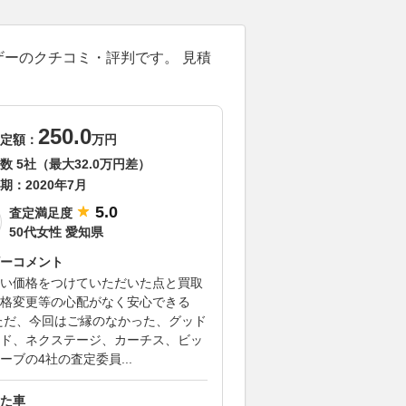
ザーのクチコミ・評判です。 見積
250.0
定額：
万円
数 5社（最大32.0万円差）
期：
2020年7月
5.0
査定満足度
50代女性 愛知県
ーコメント
い価格をつけていただいた点と買取
格変更等の心配がなく安心できる
ただ、今回はご縁のなかった、グッド
ド、ネクステージ、カーチス、ビッ
ーブの4社の査定委員...
た車