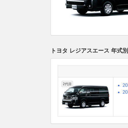
トヨタ レジアスエース 年式
2代目
2
2