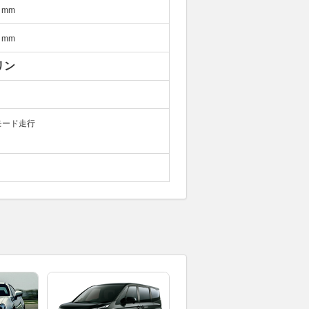
mm
mm
リン
モード走行