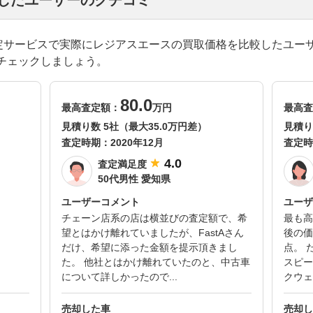
却したユーザーのクチコミ
一括査定サービスで実際にレジアスエースの買取価格を比較したユー
チェックしましょう。
80.0
最高査定額：
万円
最高査
見積り数 5社（最大35.0万円差）
見積り
査定時期：
2020年12月
査定時
4.0
査定満足度
50代男性 愛知県
ユーザーコメント
ユーザ
チェーン店系の店は横並びの査定額で、希
最も高
望とはかけ離れていましたが、FastAさん
後の価
だけ、希望に添った金額を提示頂きまし
点。 
た。 他社とはかけ離れていたのと、中古車
スピー
について詳しかったので...
クウェ
売却した車
売却し