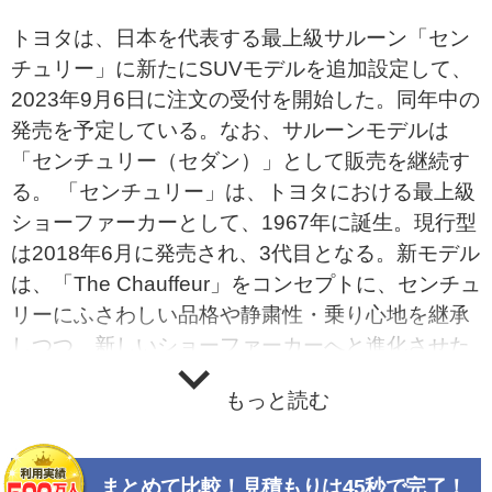
トヨタは、日本を代表する最上級サルーン「セン
チュリー」に新たにSUVモデルを追加設定して、
2023年9月6日に注文の受付を開始した。同年中の
発売を予定している。なお、サルーンモデルは
「センチュリー（セダン）」として販売を継続す
る。 「センチュリー」は、トヨタにおける最上級
ショーファーカーとして、1967年に誕生。現行型
は2018年6月に発売され、3代目となる。新モデル
は、「The Chauffeur」をコンセプトに、センチュ
リーにふさわしい品格や静粛性・乗り心地を継承
しつつ、新しいショーファーカーへと進化させた
と謳っている。 エクステリアは“威風凛然”をテー
もっと読む
マに、水平・垂直を基調とした品格のあるボディ
デザインを採用。重心がリアにあるショーファー
カーならではのプロポーションと、ドア平面を几
まとめて比較！見積もりは45秒で完了！