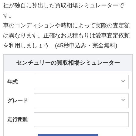
実際のボディ構造や足回りについては、「ラゲー
社が独自に算出した買取相場シミュレーターで
ジルームセパレート構造」を新開発。フロント各
す。
部の構造強化に加え、リヤサスペンション取り付
車のコンディションや時期によって実際の査定額
け部に「ラゲージルームセパレーター骨格」を結
は異なります。正確なお見積もりは愛車査定依頼
合することで、ボディねじり剛性や乗り心地をア
ップ。ラゲージルームセパレーターの室内側には
を利用しましょう。(45秒申込み・完全無料)
「遮音機能付クリア合わせガラス」を採用して、
静粛性を高めている。 ボディカラーは、白鶴（は
センチュリーの買取相場シミュレーター
っかく）プレシャスホワイトパール&#215;シルバ
ーをはじめ7色を設定。インテリアカラーは3色を
年式
用意している。
グレード
走行距離