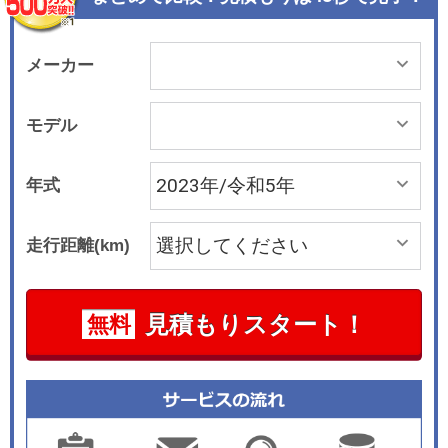
帳面でくくった織機の「杼（ひ）」をモチーフと
した造形を組み合わせて、独自の世界観を演出し
た。また、職人による精緻な彫刻が施された「鳳
メーカー
凰エンブレム」や、塗装面を徹底的に磨き上げ、
ボディに光沢をもたらす「鏡面磨き」など、細部
モデル
までこだわって仕上げている。 「さまざまなシー
ンで活用できる、広さ・機能を兼ね備えた快適な
年式
室内空間」とアナウンスされるインテリアでは、
後席にリフレッシュ機能をはじめくつろげる機能
走行距離(km)
を備えた、フルリクライニング可能なリヤシート
を採用。また、長年楽器づくりに携わってきた匠
による音の感性や卓越した技術をオーディオ開発
見積もりスタート！
無料
に注入して、生演奏を彷彿させる心地よいリスニ
ング空間を実現したという。さらに、最大75&#1
76;まで開くリヤドアと掃き出しフロアにより、乗
降性の向上。加えて、乗降時に便利なオート電動