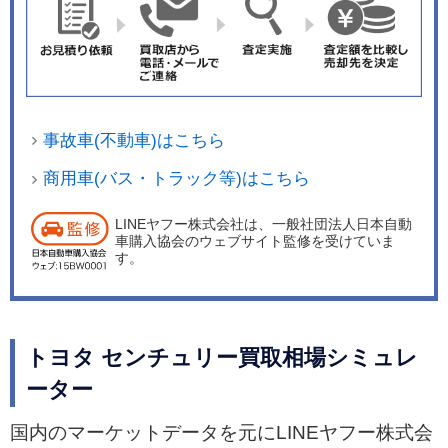
格納式ステップやセンターピラーに取り付けられ
た握りやすい大型アシストグリップを施した。 パ
ワートレーンは、最高出力193kW（262PS）、最
大トルク335Nmを発生する3.5リッターV6エンジ
ンに、最高出力134kW（182PS）、最大トルク27
事故車(不動車)はこちら
0Nmのフロントモーター、最高出力80kW（109P
S）、最大トルク169Nmのリアモーターを組み合
商用車(バス・トラック等)はこちら
わせた4WDのプラグインハイブリッドだ。四輪操
LINEヤフー株式会社は、一般社団法人日本自動
舵システムの「ダイナミックリヤステアリング」
車購入協会のウェブサイト監修を受けていま
を設定し、低速域では取り回しの良さ、中高速域
す。
ではシームレスかつ自然なハンドリングを実現。
さらに、ドライバーの運転操作をサポートして、
後席の快適な移動を実現する「REAR COMFOR
トヨタ センチュリー買取相場シミュレ
T」モードを初設定。スムーズな車線変更を実現
ーター
するほか、停車時の揺り戻しを抑えるブレーキ制
御を支援する。 外観はワゴン構造を思わせるが、
国内のマーケットデータを元にLINEヤフー株式会