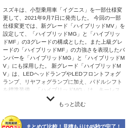
スズキは、小型乗用車「イグニス」を一部仕様変
更して、2021年9月7日に発売した。 今回の一部
仕様変更では、新グレード「ハイブリッドMV」を
設定して、「ハイブリッドMG」と「ハイブリッ
ドMF」の3グレードの構成とした。また上級グレ
ードの「ハイブリッドMF」の力強さを表現したバ
ンパーを「ハイブリッドMG」と「ハイブリッドM
V」にも採用した。 新グレード「ハイブリッドM
V」は、LEDヘッドランプやLEDフロントフォグ
ランプ、リヤフォグランプに加え、パドルシフト
を標準装備。「ハイブリッドMG」は、キーレス
プッシュスタートシステムやフルオートエアコン
もっと読む
などの快適装備を追加装備した。「ハイブリッド
MF」は、アクティブな使用を考慮したレザー調シ
ートや防汚タイプのラゲッジフロアはそのまま
まとめて比較！見積もりは45秒で完了！