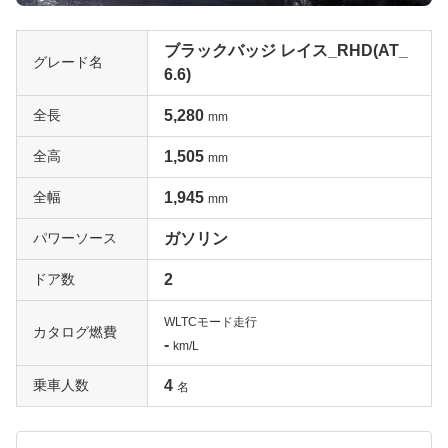
ブラックバッジ レイス_RHD(AT_
グレード名
6.6)
全長
5,280
mm
全高
1,505
mm
全幅
1,945
mm
パワーソース
ガソリン
ドア数
2
WLTCモード走行
カタログ燃費
-
km/L
乗車人数
4
名