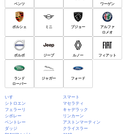
ベンツ
ワーゲン
ポルシェ
ミニ
プジョー
アルファ
ロメオ
ボルボ
ジープ
ルノー
フィアット
ランド
ジャガー
フォード
ローバー
いすゞ
スマート
シトロエン
マセラティ
フェラーリ
キャデラック
シボレー
リンカーン
ベントレー
アストンマーティン
ダッジ
クライスラー