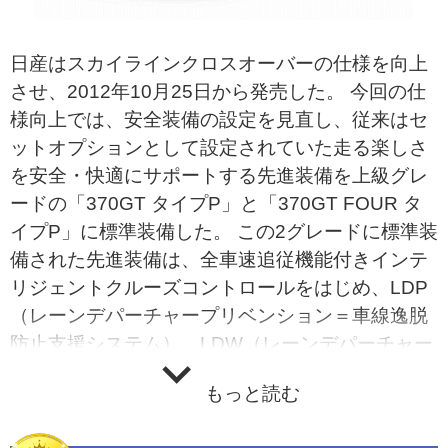
日産はスカイラインクロスオーバーの仕様を向上
させ、2012年10月25日から発売した。 今回の仕
様向上では、安全装備の設定を見直し、従来はセ
ットオプションとして設定されていた走る楽しさ
を安全・快適にサポートする先進装備を上級グレ
ードの「370GT タイプP」と「370GT FOUR タ
イプP」に標準装備した。 この2グレードに標準装
備された先進装備は、全車速追従機能付きインテ
リジェントクルーズコントロールをはじめ、LDP
（レーンデパーチャープリベンション＝車線逸脱
防止支援システム）、LDW（レーンデパーチャー
ワーニング＝車線逸脱警報）、FCW（フォワード
もっと読む
コリジョンワーニング＝前方車両接近警報）、前
席緊急ブレーキ感応型プリクラッシュシートベル