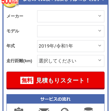
ステム）」や「BSW（後側方車両検知警報）」、
後退時には、後方を横切ろうとする車両を検知し
注意を喚起する「RCTA（後退時車両検知警
メーカー
報）」を新設定した。 また、「踏み間違い衝突防
止アシスト」を標準装備にしたことで、全車が
モデル
「セーフティ・サポートカーS＜ワイド＞（サポ
カーS＜ワイド＞）」の該当車とした。 「プロパ
年式
イロット」の機能は、ドライバーのストレスをさ
らに軽減するため、下り坂での設定速度保持や、
走行距離(km)
よりスムーズな減速を可能とするブレーキ操作な
どを可能にした。また、ワイパー作動時の機能向
上も図っている。 ボディカラーは、「セレナ」の
見積もりスタート！
無料
新しい夜明けをイメージした「朝日」から「サン
ライズオレンジ」と、より精悍でスポーティな印
象の「ダークメタルグレー」の新色2色を追加。4
つの2トーンカラーを含め、全14色とした。また2