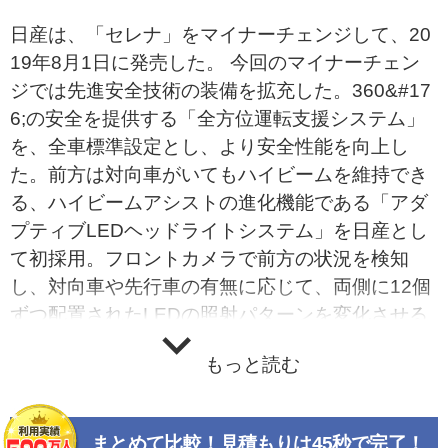
日産は、「セレナ」をマイナーチェンジして、20
19年8月1日に発売した。 今回のマイナーチェン
ジでは先進安全技術の装備を拡充した。360&#17
6;の安全を提供する「全方位運転支援システム」
を、全車標準設定とし、より安全性能を向上し
た。前方は対向車がいてもハイビームを維持でき
る、ハイビームアシストの進化機能である「アダ
プティブLEDヘッドライトシステム」を日産とし
て初採用。フロントカメラで前方の状況を検知
し、対向車や先行車の有無に応じて、両側に12個
ずつ配置されたLEDの照射パターンを変化させる
ことにより、常に視認性の高い状態が維持でき
もっと読む
る。 後側方は、走行中に隣接レーンの後側方を走
行する接近車両との接触を回避するよう支援する
「インテリジェント BSI（後側方衝突防止支援シ
まとめて比較！見積もりは45秒で完了！