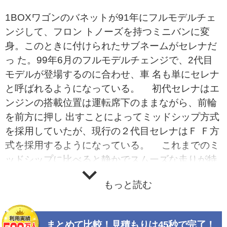
1BOXワゴンのバネットが91年にフルモデルチェ
ンジして、フロン トノーズを持つミニバンに変
身。このときに付けられたサブネームがセレナだ
っ た。99年6月のフルモデルチェンジで、2代目
モデルが登場するのに合わせ、車 名も単にセレナ
と呼ばれるようになっている。 初代セレナはエ
ンジンの搭載位置は運転席下のままながら、前輪
を前方に押し 出すことによってミッドシップ方式
を採用していたが、現行の２代目セレナはＦ Ｆ方
式を採用するようになっている。 これまでのミ
ッドシップに比べると静かでスムーズな走りが特
徴で、操縦安定 性や取り回し性の面でも不満のな
もっと読む
いモデルに仕上げられている。
まとめて比較！見積もりは45秒で完了！