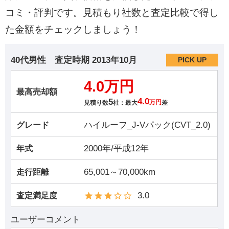
コミ・評判です。見積もり社数と査定比較で得し
た金額をチェックしましょう！
40代男性
査定時期
2013年10月
PICK UP
4.0万円
最高売却額
5
4.0
見積り数
社：最大
万円
差
ハイルーフ_J-Vパック(CVT_2.0)
グレード
2000年/平成12年
年式
65,001～70,000km
走行距離
3.0
査定満足度
ユーザーコメント