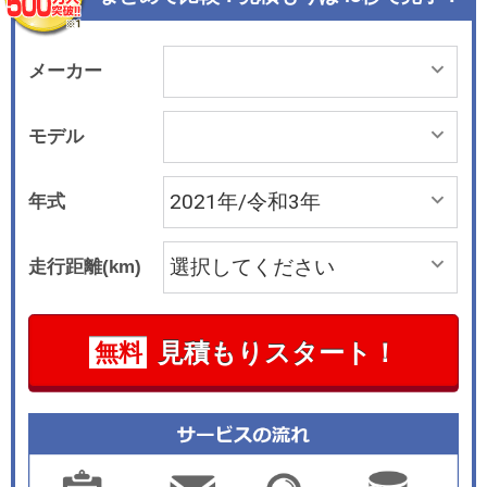
を実現。周辺車両の動きへの配慮として、追い越
しの際、側方間隔確保機能の作動条件をより積極
的に作動するように変更。さらに車線変更支援で
メーカー
きる場面を拡大。被合流区間から区間外へのレー
ンチェンジ時の支援ができるようにした。また視
モデル
認性向上を目的に背景色などメーターグラフィッ
クを一部変更した。すでに購入済みのユーザー
年式
も、無線通信を利用したソフトウェアアップデー
トによって同様の機能を提供する。加えて、新た
走行距離(km)
に左右・後方へLiDARを装着た。すでに購入済み
のユーザーも、販売店でのLiDARの装着を予定し
ている。
見積もりスタート！
無料