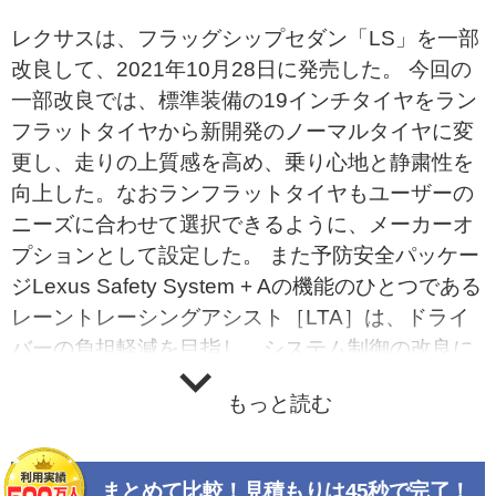
レクサスは、フラッグシップセダン「LS」を一部
改良して、2021年10月28日に発売した。 今回の
一部改良では、標準装備の19インチタイヤをラン
フラットタイヤから新開発のノーマルタイヤに変
更し、走りの上質感を高め、乗り心地と静粛性を
向上した。なおランフラットタイヤもユーザーの
ニーズに合わせて選択できるように、メーカーオ
プションとして設定した。 また予防安全パッケー
ジLexus Safety System + Aの機能のひとつである
レーントレーシングアシスト［LTA］は、ドライ
バーの負担軽減を目指し、システム制御の改良に
よりセンタートレース性を向上。ふらつきを低減
もっと読む
し、より安全・安心な走行ができるLTA制御を実
現した。 高度運転支援技術Lexus Teammate［Ad
vanced Drive］搭載モデルについては、性能向上
まとめて比較！見積もりは45秒で完了！