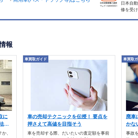
日本自動
修を受け
情報
車買取ガイド
車買取ガ
取に
車の売却テクニックを伝授！ 要点を
廃車
法も
押さえて高値を目指そう
かな
すか、
車を売却する際、だいたいの査定額を事前
事故