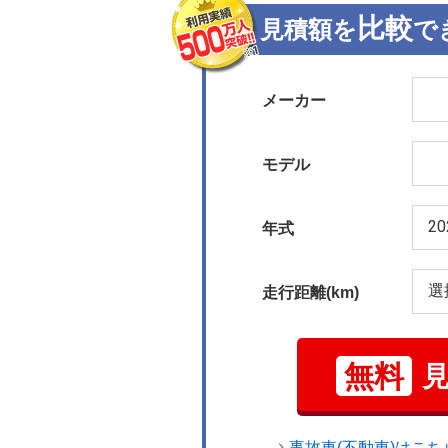
比較
見積額を
で
メーカー
モデル
年式
走行距離(km)
無料
事故車(不動車)はこち