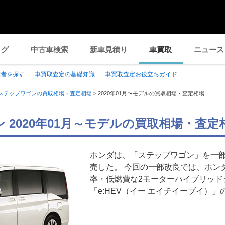
ログ
中古車検索
新車見積り
車買取
ニュース
業者を探す
車買取査定の基礎知識
車買取査定お役立ちガイド
ステップワゴンの買取相場・査定相場
>
2020年01月〜モデルの買取相場・査定相場
 2020年01月～モデルの買取相場・査定
ホンダは、「ステップワゴン」を一部改
売した。 今回の一部改良では、ホン
率・低燃費な2モーターハイブリッド
「e:HEV（イー エイチイーブイ）