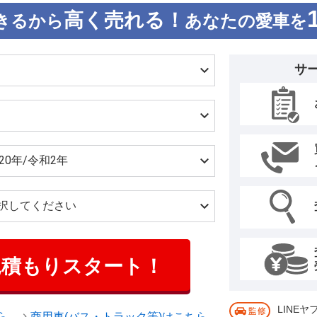
高く売れる！
きるから
あなたの愛車を
サ
見積もりスタート！
LINE
ら
商用車(バス・トラック等)はこちら