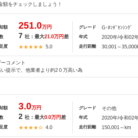
金額をチェックしましょう！
251.0
万円
却額
グレード
G･ﾎﾝﾀﾞｾﾝｼﾝｸﾞ
7
社：最大
21.0万円
差
数
年式
2020年/令和02
足度
走行距離
5.0
30,001～35,000
ザーコメント
高い提示で、他業者より約2０万高い為
3.0
万円
却額
グレード
その他
2
社：最大
0.0万円
差
数
年式
2020年/令和02
足度
走行距離
4.0
150,001～km