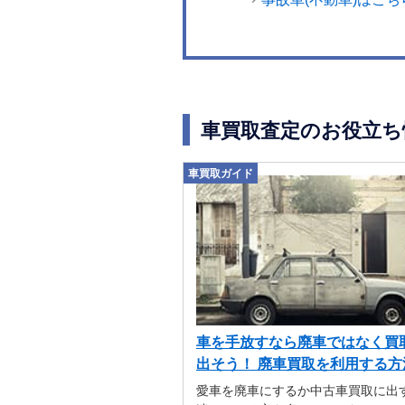
車買取査定のお役立ち
車買取ガイド
車を手放すなら廃車ではなく買
出そう！ 廃車買取を利用する方
解説
愛車を廃車にするか中古車買取に出