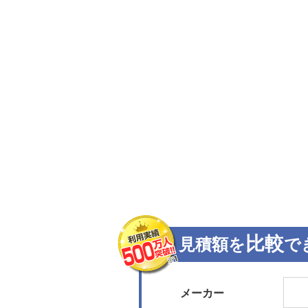
比較
見積額を
で
メーカー