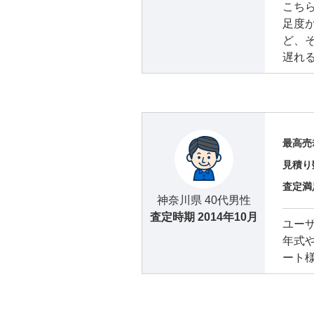
こち
足度
ど、
遅れ
最高売
見積り
査定満
神奈川県 40代男性
査定時期
2014年10月
ユー
年式
ート