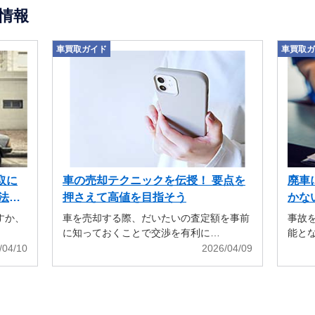
情報
車買取ガイド
車買取ガ
取に
車の売却テクニックを伝授！ 要点を
廃車
法も
押さえて高値を目指そう
かな
すか、
車を売却する際、だいたいの査定額を事前
事故
に知っておくことで交渉を有利に…
能と
/04/10
2026/04/09