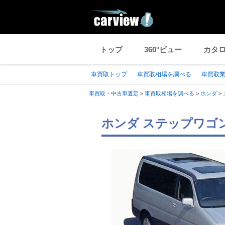
トップ
360°ビュー
カタ
車買取トップ
車買取相場を調べる
車買取
車買取・中古車査定
>
車買取相場を調べる
>
ホンダ
>
ホンダ ステップワゴン