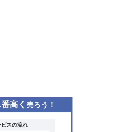
1
番高く
売ろう！
ービスの流れ