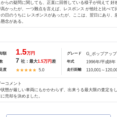
らからの疑問に関しても、正直に回答している様子が伺えて 好
が高かったが、一つ難点を言えば、レスポンス が他社と比べて
その日のうちに レスポンスがあったが、ここは、翌日にあり、
る懸念がある。
1.5
万円
却額
グレード
G_ポップアップシ
7
社：最大
1.5万円
差
数
年式
1996年/平成8年
足度
走行距離
5.0
110,001～120,0
ザーコメント
や状態が厳しい車両にもかかわらず、出来うる最大限の査定を
様に売却を決めました。