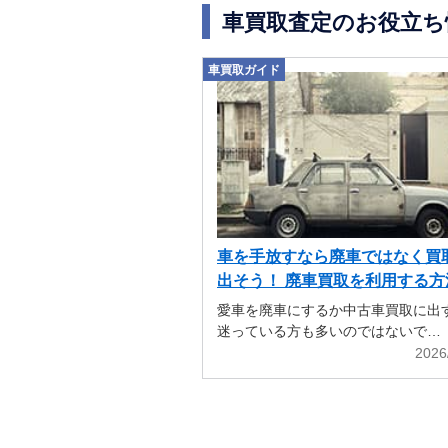
車買取査定のお役立ち
車買取ガイド
車を手放すなら廃車ではなく買
出そう！ 廃車買取を利用する方
解説
愛車を廃車にするか中古車買取に出
迷っている方も多いのではないで…
2026