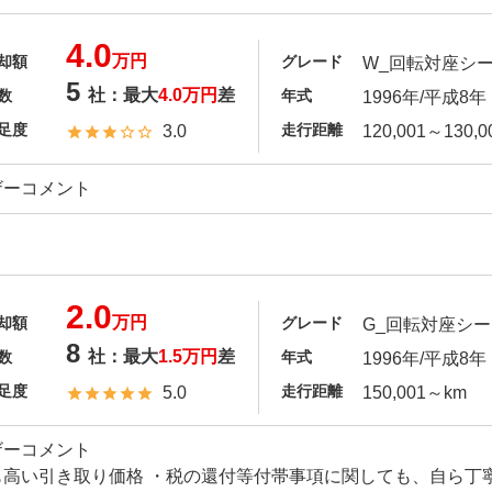
4.0
万円
却額
グレード
W_回転対座シート(
5
社：最大
4.0万円
差
数
年式
1996年/平成8年
足度
走行距離
3.0
120,001～130,0
ザーコメント
2.0
万円
却額
グレード
G_回転対座シート(
8
社：最大
1.5万円
差
数
年式
1996年/平成8年
足度
走行距離
5.0
150,001～km
ザーコメント
も高い引き取り価格 ・税の還付等付帯事項に関しても、自ら丁