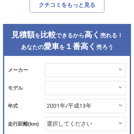
クチコミをもっと見る
見積額
比較
高く
を
できるから
売れる！
愛車
１番高く
あなたの
を
売ろう
メーカー
モデル
年式
走行距離(km)