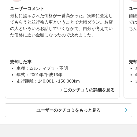
ユーザーコメント
ユ
最初に提示された価格が一番高かった。実際に査定し
値
てもらうと並行輸入車ということで大幅ダウン。お店
で
の人といろいろお話していくなかで、自分が考えてい
ち
た価格に近い金額になったので決めました。
売却した車
売
車種：ムルティプラ・不明
年式：2001年/平成13年
走行距離：140,001～150,000km
このクチコミの詳細を見る
ユーザーのクチコミをもっと見る