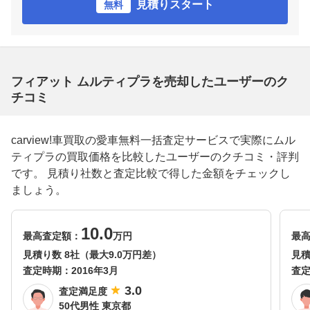
見積りスタート
無料
フィアット ムルティプラを売却したユーザーのク
チコミ
carview!車買取の愛車無料一括査定サービスで実際にムル
ティプラの買取価格を比較したユーザーのクチコミ・評判
です。 見積り社数と査定比較で得した金額をチェックし
ましょう。
10.0
最高査定額：
万円
最
見積り数 8社（最大9.0万円差）
見積
査定時期：
2016年3月
査
3.0
査定満足度
50代男性 東京都