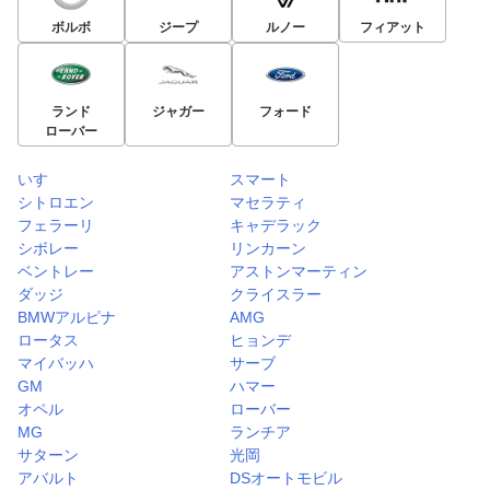
ボルボ
ジープ
ルノー
フィアット
ランド
ジャガー
フォード
ローバー
いすゞ
スマート
シトロエン
マセラティ
フェラーリ
キャデラック
シボレー
リンカーン
ベントレー
アストンマーティン
ダッジ
クライスラー
BMWアルピナ
AMG
ロータス
ヒョンデ
マイバッハ
サーブ
GM
ハマー
オペル
ローバー
MG
ランチア
サターン
光岡
アバルト
DSオートモビル