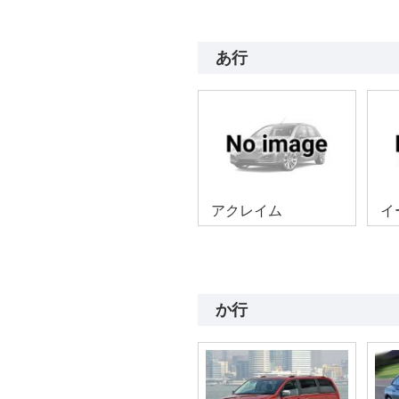
あ行
アクレイム
イ
か行