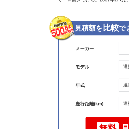
比較
見積額を
で
メーカー
モデル
年式
走行距離(km)
無料