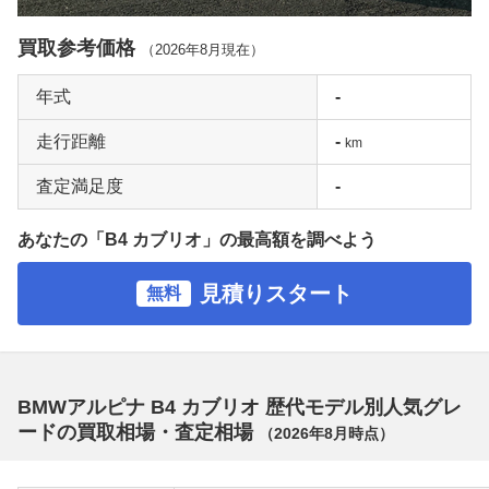
買取参考価格
（
2026年8月
現在）
年式
-
走行距離
-
km
査定満足度
-
あなたの「B4 カブリオ」の最高額を調べよう
見積りスタート
無料
BMWアルピナ B4 カブリオ 歴代モデル別人気グレ
ードの買取相場・査定相場
（
2026年8月
時点）