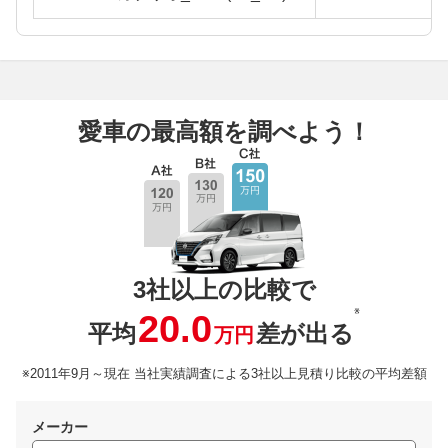
愛車の最高額を調べよう！
3社以上の比較で
※
20.0
平均
差が出る
万円
※2011年9月～現在 当社実績調査による3社以上見積り比較の平均差額
メーカー