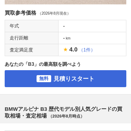
買取参考価格
（
2026年8月
現在）
年式
-
走行距離
-
km
4.0
査定満足度
（1件）
あなたの「B3」の最高額を調べよう
見積りスタート
無料
BMWアルピナ B3 歴代モデル別人気グレードの買
取相場・査定相場
（
2026年8月
時点）