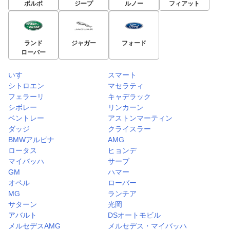
ボルボ
ジープ
ルノー
フィアット
ランド
ジャガー
フォード
ローバー
いすゞ
スマート
シトロエン
マセラティ
フェラーリ
キャデラック
シボレー
リンカーン
ベントレー
アストンマーティン
ダッジ
クライスラー
BMWアルピナ
AMG
ロータス
ヒョンデ
マイバッハ
サーブ
GM
ハマー
オペル
ローバー
MG
ランチア
サターン
光岡
アバルト
DSオートモビル
メルセデスAMG
メルセデス・マイバッハ