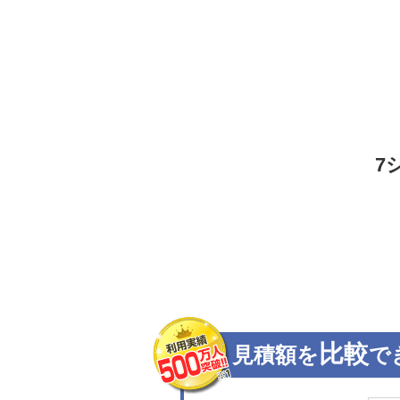
7
比較
見積額を
で