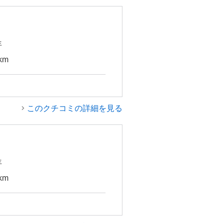
年
km
このクチコミの詳細を見る
年
km