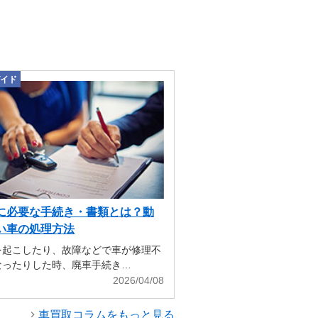
イド
に必要な手続き・書類とは？動
い車の処理方法
を起こしたり、故障などで車が修理不
なったりした時、廃車手続き…
2026/04/08
車買取コラムをもっと見る