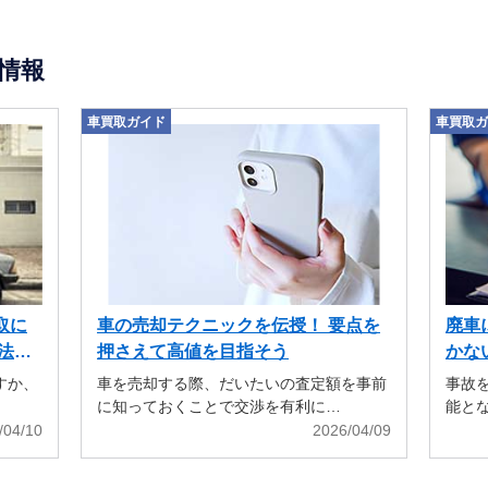
情報
車買取ガイド
車買取ガ
取に
車の売却テクニックを伝授！ 要点を
廃車
法も
押さえて高値を目指そう
かな
すか、
車を売却する際、だいたいの査定額を事前
事故
に知っておくことで交渉を有利に…
能と
/04/10
2026/04/09