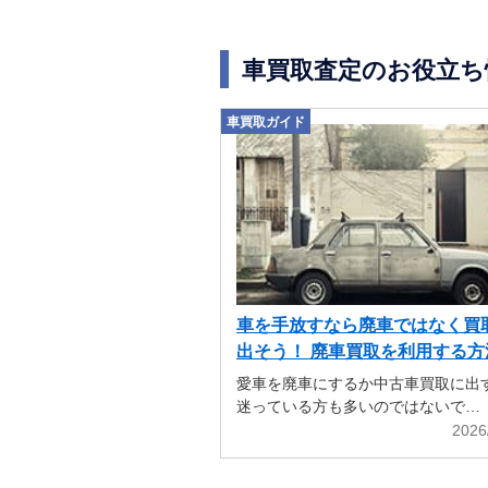
車買取査定のお役立ち
車買取ガイド
車を手放すなら廃車ではなく買
出そう！ 廃車買取を利用する方
解説
愛車を廃車にするか中古車買取に出
迷っている方も多いのではないで…
2026