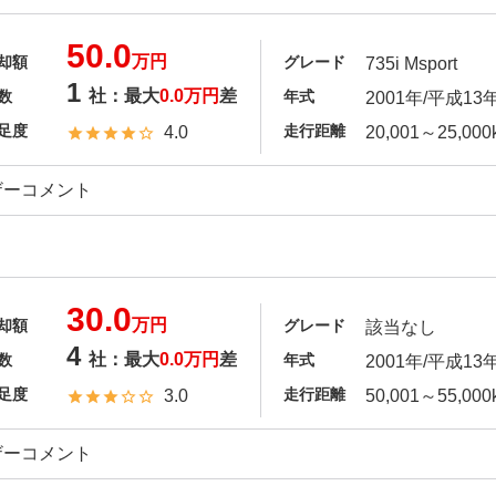
50.0
万円
却額
グレード
735i Msport
1
社：最大
0.0万円
差
数
年式
2001年/平成13
足度
走行距離
4.0
20,001～25,000
ザーコメント
30.0
万円
却額
グレード
該当なし
4
社：最大
0.0万円
差
数
年式
2001年/平成13
足度
走行距離
3.0
50,001～55,000
ザーコメント