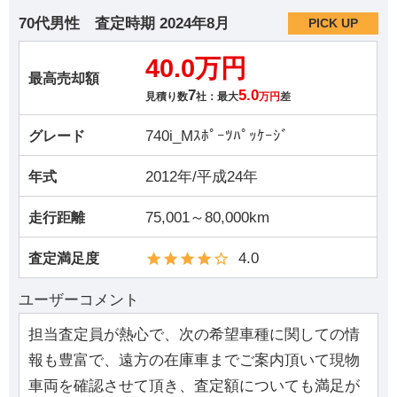
70代男性
査定時期
2024年8月
PICK UP
40.0万円
最高売却額
7
5.0
見積り数
社：最大
万円
差
740i_Mｽﾎﾟｰﾂﾊﾟｯｹｰｼﾞ
グレード
2012年/平成24年
年式
75,001～80,000km
走行距離
4.0
査定満足度
ユーザーコメント
担当査定員が熱心で、次の希望車種に関しての情
報も豊富で、遠方の在庫車までご案内頂いて現物
車両を確認させて頂き、査定額についても満足が