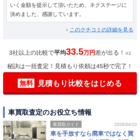
いく金額を提示して頂いたため、ネクステージに
決めました、感謝しています。
このクチコミの詳細を見る
33.5
3社以上の比較で
平均
万円
差が出る！
※2
秘訣は一括査定！見積もり依頼は45秒で完了！
見積もり比較をはじめる
無料
車買取査定のお役立ち情報
車買取ガイド
2026/04/10
車を手放すなら廃車ではなく買