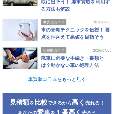
取に出そう！ 廃車買取を利用す
る方法も解説
車売却ガイド
2026/04/09
車の売却テクニックを伝授！ 要
点を押さえて高値を目指そう
車買取ガイド
2026/04/08
廃車に必要な手続き・書類と
は？動かない車の処理方法
車買取コラムをもっと見る
見積額
比較
高く
を
できるから
売れる！
愛車
１番高く
あなたの
を
売ろう